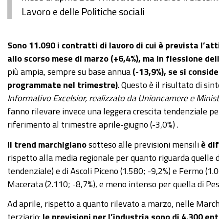
Lavoro e delle Politiche sociali
Sono 11.090 i contratti di lavoro di cui è prevista l’a
allo scorso mese di marzo (+6,4%), ma in flessione del
più ampia, sempre su base annua
(-13,9%), se si consid
programmate nel trimestre)
. Questo è il risultato di s
Informativo Excelsior, realizzato da Unioncamere e Ministe
fanno rilevare invece una leggera crescita tendenziale per
riferimento al trimestre aprile-giugno (-3,0%) .
Il trend marchigiano
sotteso alle previsioni mensili
è di
rispetto alla media regionale per quanto riguarda quelle
tendenziale) e di Ascoli Piceno (1.580; -9,2%) e Fermo (1.0
Macerata (2.110; -8,7%), e meno intenso per quella di Pes
Ad aprile, rispetto a quanto rilevato a marzo, nelle March
terziario:
le previsioni per l’industria sono di 4.300 en