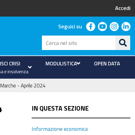
Accedi
facebook
youtube
instag
li
Seguici su
Cerca
nel
sito
SCI CRISI
MODULISTICA
OPEN DATA
a e insolvenza
a Marche - Aprile 2024
4
IN QUESTA SEZIONE
Informazione economica