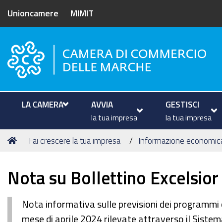
Unioncamere
MIMIT
Camera di Commercio delle M
LA CAMERA
AVVIA
GESTISCI
la tua impresa
la tua impresa
Tu
Home
Fai crescere la tua impresa
Informazione economic
sei
qui:
Nota su Bollettino Excelsio
Nota informativa sulle previsioni dei programmi 
mese di aprile 2024 rilevate attraverso il Siste