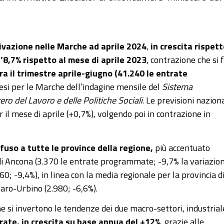
ttivazione nelle Marche ad aprile 2024
,
in crescita rispet
l’8,7% rispetto al mese di aprile 2023
, contrazione che si 
era il trimestre aprile-giugno (41.240 le entrate
intesi per le Marche dell’indagine mensile del
Sistema
ro del Lavoro e delle Politiche Sociali
. Le previsioni naziona
 il mese di aprile (+0,7%), volgendo poi in contrazione in
ffuso a tutte le province della regione,
più accentuato
 di Ancona (3.370 le entrate programmate; -9,7% la variazio
60; -9,4%), in linea con la media regionale per la provincia d
aro-Urbino (2.980; -6,6%).
e si invertono le tendenze dei due macro-settori, industrial
trate, in crescita su base annua del +12%
, grazie alle