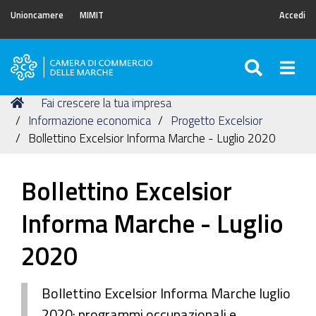
Unioncamere
MIMIT
Accedi
SEARC
Togg
Camera
di
Tu
Home
Fai crescere la tua impresa
Commercio
sei
Informazione economica
Progetto Excelsior
delle
qui:
Bollettino Excelsior Informa Marche - Luglio 2020
Marche
Bollettino Excelsior
Informa Marche - Luglio
2020
Bollettino Excelsior Informa Marche luglio
2020: programmi occupazionali e