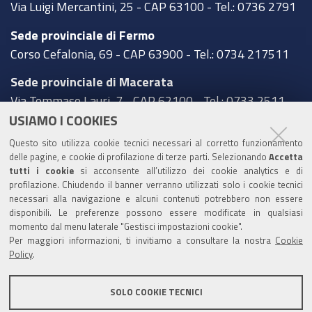
Via Luigi Mercantini, 25 - CAP 63100 - Tel.: 0736 2791
Sede provinciale di Fermo
Corso Cefalonia, 69 - CAP 63900 - Tel.: 0734 217511
Sede provinciale di Macerata
Via Tommaso Lauri, 7 - CAP 62100 - Tel.: 0733 2511
USIAMO I COOKIES
Sede provinciale di Pesaro Urbino
Questo sito utilizza cookie tecnici necessari al corretto funzionamento
Corso XI Settembre, 116 - CAP 61121 - Tel.: 0721
delle pagine, e cookie di profilazione di terze parti. Selezionando
Accetta
3571
tutti i cookie
si acconsente all’utilizzo dei cookie analytics e di
profilazione. Chiudendo il banner verranno utilizzati solo i cookie tecnici
TRASPARENZA
necessari alla navigazione e alcuni contenuti potrebbero non essere
disponibili. Le preferenze possono essere modificate in qualsiasi
Amministrazione trasparente
momento dal menu laterale "Gestisci impostazioni cookie".
Per maggiori informazioni, ti invitiamo a consultare la nostra
Cookie
Statistiche Web del sito (fonte Web Analytics Italia)
Policy
.
Contatti
SOLO COOKIE TECNICI