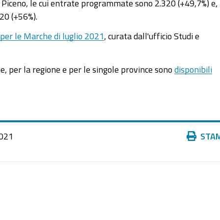
li Piceno, le cui entrate programmate sono 2.320 (+49,7%) e,
420 (+56%).
 per le Marche di luglio 2021
, curata dall'ufficio Studi e
che, per la regione e per le singole province sono
disponibili
Azioni
021
STA
sul
documento