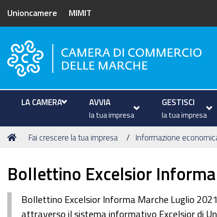
Unioncamere
MIMIT
Camera di Commercio delle M
LA CAMERA
AVVIA
GESTISCI
la tua impresa
la tua impresa
Tu
Home
Fai crescere la tua impresa
Informazione economic
sei
qui:
Bollettino Excelsior Inform
Bollettino Excelsior Informa Marche Luglio 2021
attraverso il sistema informativo Excelsior di