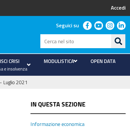
Accedi
facebook
youtube
instag
li
Seguici su
Cerca
nel
sito
SCI CRISI
MODULISTICA
OPEN DATA
a e insolvenza
 - Luglio 2021
IN QUESTA SEZIONE
Informazione economica