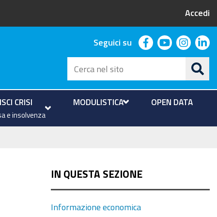
Accedi
facebook
youtube
instag
li
Seguici su
Cerca
nel
sito
SCI CRISI
MODULISTICA
OPEN DATA
a e insolvenza
IN QUESTA SEZIONE
Informazione economica