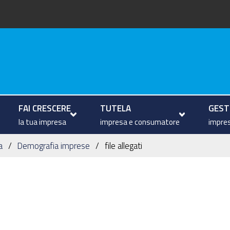
arche
FAI CRESCERE
TUTELA
GESTI
la tua impresa
impresa e consumatore
impres
a
Demografia imprese
file allegati