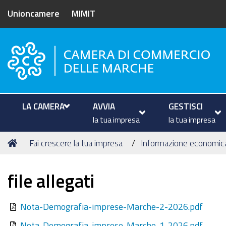
Unioncamere
MIMIT
Camera di Commercio delle M
LA CAMERA
AVVIA
GESTISCI
la tua impresa
la tua impresa
Tu
Home
Fai crescere la tua impresa
Informazione economic
sei
qui:
file allegati
Nota-Demografia-imprese-Marche-2-2026.pdf
Nota-Demografia-imprese-Marche-1-2026.pdf