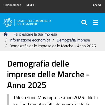
Unioncamere
MIMIT
Accedi
SEARC
Togg
Camera
di
Tu
Home
Fai crescere la tua impresa
Commercio
sei
Informazione economica
Demografia imprese
delle
qui:
Demografia delle imprese delle Marche - Anno 2025
Marche
Demografia delle
imprese delle Marche -
Anno 2025
Rilevazione Movimprese anno 2025 - Nota
sull'andamento della demografia delle