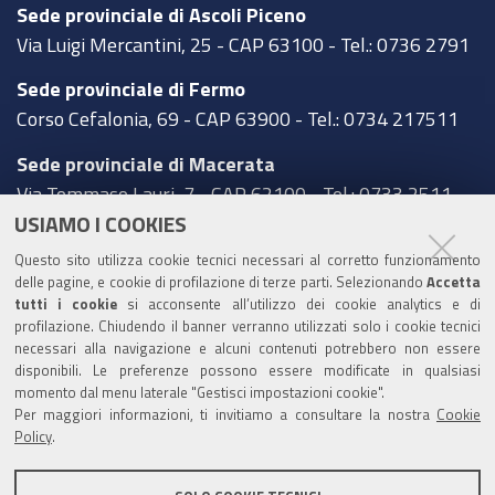
Sede provinciale di Ascoli Piceno
Via Luigi Mercantini, 25 - CAP 63100 - Tel.: 0736 2791
Sede provinciale di Fermo
Corso Cefalonia, 69 - CAP 63900 - Tel.: 0734 217511
Sede provinciale di Macerata
Via Tommaso Lauri, 7 - CAP 62100 - Tel.: 0733 2511
USIAMO I COOKIES
Sede provinciale di Pesaro Urbino
Questo sito utilizza cookie tecnici necessari al corretto funzionamento
Corso XI Settembre, 116 - CAP 61121 - Tel.: 0721
delle pagine, e cookie di profilazione di terze parti. Selezionando
Accetta
3571
tutti i cookie
si acconsente all’utilizzo dei cookie analytics e di
profilazione. Chiudendo il banner verranno utilizzati solo i cookie tecnici
TRASPARENZA
necessari alla navigazione e alcuni contenuti potrebbero non essere
disponibili. Le preferenze possono essere modificate in qualsiasi
Amministrazione trasparente
momento dal menu laterale "Gestisci impostazioni cookie".
Per maggiori informazioni, ti invitiamo a consultare la nostra
Cookie
Statistiche Web del sito (fonte Web Analytics Italia)
Policy
.
Contatti