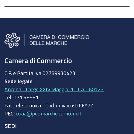
Camera di Commercio
C.F. e Partita Iva
02789930423
Sede legale
Ancona - Largo XXIV Maggio, 1 - CAP 60123
Tel.
071 58981
Fatt. elettronica - Cod. univoco:
UFKY7Z
PEC:
cciaa@pec.marche.camcom.it
SEDI