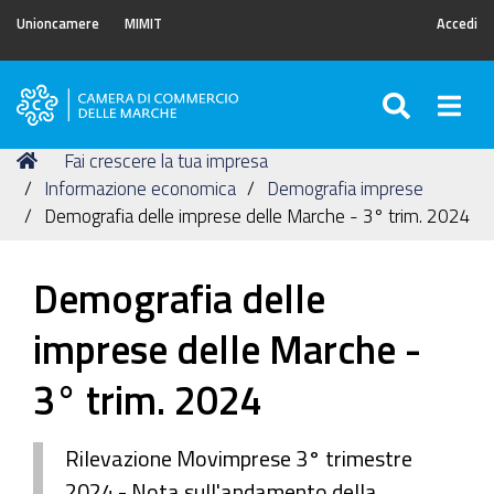
Unioncamere
MIMIT
Accedi
SEARC
Togg
Camera
di
Tu
Home
Fai crescere la tua impresa
Commercio
sei
Informazione economica
Demografia imprese
delle
qui:
Demografia delle imprese delle Marche - 3° trim. 2024
Marche
Demografia delle
imprese delle Marche -
3° trim. 2024
Rilevazione Movimprese 3° trimestre
2024 - Nota sull'andamento della