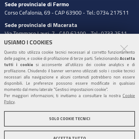
Sede provinciale di Fermo
Corso Cefalonia, 69 - CAP 63900 - Tel.: 0734 217511
Sede provinciale di Macerata
Via Tommaso Lauri, 7 - CAP 62100 - Tel.: 0733 2511
USIAMO I COOKIES
Sede provinciale di Pesaro Urbino
Questo sito utilizza cookie tecnici necessari al corretto funzionamento
Corso XI Settembre, 116 - CAP 61121 - Tel.: 0721
delle pagine, e cookie di profilazione di terze parti. Selezionando
Accetta
3571
tutti i cookie
si acconsente all’utilizzo dei cookie analytics e di
profilazione. Chiudendo il banner verranno utilizzati solo i cookie tecnici
TRASPARENZA
necessari alla navigazione e alcuni contenuti potrebbero non essere
disponibili. Le preferenze possono essere modificate in qualsiasi
Amministrazione trasparente
momento dal menu laterale "Gestisci impostazioni cookie".
Per maggiori informazioni, ti invitiamo a consultare la nostra
Cookie
Statistiche Web del sito (fonte Web Analytics Italia)
Policy
.
Contatti
SOLO COOKIE TECNICI
Mappa del sito
Privacy policy
Note legali
ACCETTA TUTTO