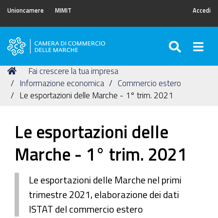
Unioncamere
MIMIT
Accedi
SEARC
Togg
Camera
di
Tu
Home
Fai crescere la tua impresa
Commercio
sei
Informazione economica
Commercio estero
delle
qui:
Le esportazioni delle Marche - 1° trim. 2021
Marche
Le esportazioni delle
Marche - 1° trim. 2021
Le esportazioni delle Marche nel primi
trimestre 2021, elaborazione dei dati
ISTAT del commercio estero