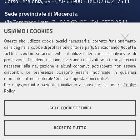
Corso Cefalonia, 69 - CAP 63900 - Tel.: 0734 217511
Sede provinciale di Macerata
Via Tommaso Lauri, 7 - CAP 62100 - Tel.: 0733 2511
USIAMO I COOKIES
Sede provinciale di Pesaro Urbino
Questo sito utilizza cookie tecnici necessari al corretto funzionamento
Corso XI Settembre, 116 - CAP 61121 - Tel.: 0721
delle pagine, e cookie di profilazione di terze parti. Selezionando
Accetta
3571
tutti i cookie
si acconsente all’utilizzo dei cookie analytics e di
profilazione. Chiudendo il banner verranno utilizzati solo i cookie tecnici
TRASPARENZA
necessari alla navigazione e alcuni contenuti potrebbero non essere
disponibili. Le preferenze possono essere modificate in qualsiasi
Amministrazione trasparente
momento dal menu laterale "Gestisci impostazioni cookie".
Per maggiori informazioni, ti invitiamo a consultare la nostra
Cookie
Statistiche Web del sito (fonte Web Analytics Italia)
Policy
.
Contatti
SOLO COOKIE TECNICI
Mappa del sito
Privacy policy
Note legali
ACCETTA TUTTO
Accessibilità
Dichiarazione di accessibilità
Area riservata