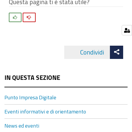
Questa pagina ti è stata utile?
Si
No
Att
Condividi
Facebo
cond
IN QUESTA SEZIONE
Punto Impresa Digitale
Eventi informativi e di orientamento
News ed eventi