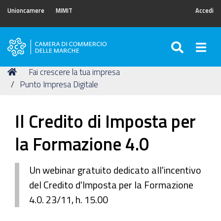
Unioncamere
MIMIT
Accedi
SEARC
Togg
Camera
di
Tu
Home
Fai crescere la tua impresa
Commercio
sei
Punto Impresa Digitale
delle
qui:
Marche
Il Credito di Imposta per
la Formazione 4.0
Un webinar gratuito dedicato all'incentivo
del Credito d'Imposta per la Formazione
4.0. 23/11, h. 15.00