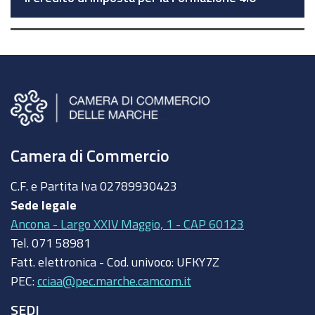
Camera di Commercio
C.F. e Partita Iva
02789930423
Sede legale
Ancona - Largo XXIV Maggio, 1 - CAP 60123
Tel.
071 58981
Fatt. elettronica - Cod. univoco:
UFKY7Z
PEC:
cciaa@pec.marche.camcom.it
SEDI