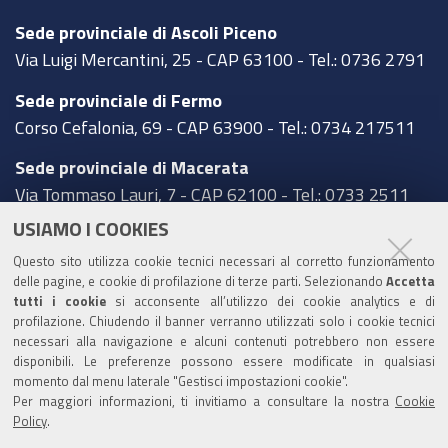
Sede provinciale di Ascoli Piceno
Via Luigi Mercantini, 25 - CAP 63100 - Tel.: 0736 2791
Sede provinciale di Fermo
Corso Cefalonia, 69 - CAP 63900 - Tel.: 0734 217511
Sede provinciale di Macerata
Via Tommaso Lauri, 7 - CAP 62100 - Tel.: 0733 2511
USIAMO I COOKIES
Sede provinciale di Pesaro Urbino
Corso XI Settembre, 116 - CAP 61121 - Tel.: 0721
Questo sito utilizza cookie tecnici necessari al corretto funzionamento
delle pagine, e cookie di profilazione di terze parti. Selezionando
Accetta
3571
tutti i cookie
si acconsente all’utilizzo dei cookie analytics e di
profilazione. Chiudendo il banner verranno utilizzati solo i cookie tecnici
TRASPARENZA
necessari alla navigazione e alcuni contenuti potrebbero non essere
disponibili. Le preferenze possono essere modificate in qualsiasi
Amministrazione trasparente
momento dal menu laterale "Gestisci impostazioni cookie".
Statistiche Web del sito (fonte Web Analytics Italia)
Per maggiori informazioni, ti invitiamo a consultare la nostra
Cookie
Policy
.