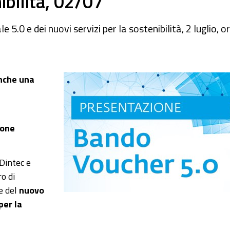
nibilità, 02/07
.0 e dei nuovi servizi per la sostenibilità, 2 luglio, o
anche una
ione
Dintec e
o di
e del
nuovo
per la