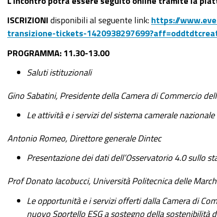
L
'incontro potrà essere seguito online tramite la pi
ISCRIZIONI
disponibili al seguente link:
https://www.eve
transizione-tickets-1420938297699?aff=oddtdtcrea
PROGRAMMA: 11.30-13.00
Saluti istituzionali
Gino Sabatini, Presidente della Camera di Commercio del
Le attività e i servizi del sistema camerale nazional
Antonio Romeo, Direttore generale Dintec
Presentazione dei dati dell’Osservatorio 4.0 sullo sta
Prof Donato Iacobucci, Università Politecnica delle Marc
Le opportunità e i servizi offerti dalla Camera di Co
nuovo Sportello ESG a sostegno della sostenibilità d