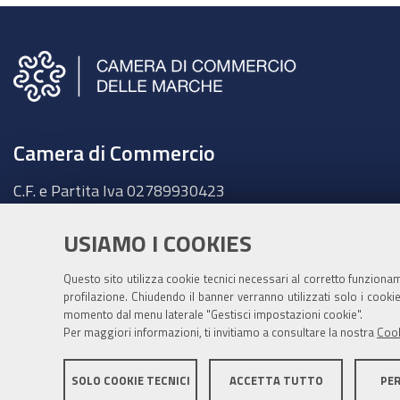
Camera di Commercio
C.F. e Partita Iva
02789930423
Sede legale
Ancona - Largo XXIV Maggio, 1 - CAP 60123
USIAMO I COOKIES
Tel.
071 58981
Questo sito utilizza cookie tecnici necessari al corretto funziona
Fatt. elettronica - Cod. univoco:
UFKY7Z
profilazione. Chiudendo il banner verranno utilizzati solo i cook
PEC:
cciaa@pec.marche.camcom.it
momento dal menu laterale "Gestisci impostazioni cookie".
Per maggiori informazioni, ti invitiamo a consultare la nostra
Cook
SOLO COOKIE TECNICI
ACCETTA TUTTO
PE