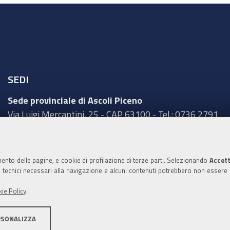
SEDI
Sede provinciale di Ascoli Piceno
Via Luigi Mercantini, 25 - CAP 63100 - Tel.: 0736 2791
Sede provinciale di Fermo
Corso Cefalonia, 69 - CAP 63900 - Tel.: 0734 217511
mento delle pagine, e cookie di profilazione di terze parti. Selezionando
Accett
Sede provinciale di Macerata
ie tecnici necessari alla navigazione e alcuni contenuti potrebbero non essere
Via Tommaso Lauri, 7 - CAP 62100 - Tel.: 0733 2511
ie Policy
.
Sede provinciale di Pesaro Urbino
Corso XI Settembre, 116 - CAP 61121 - Tel.: 0721
RSONALIZZA