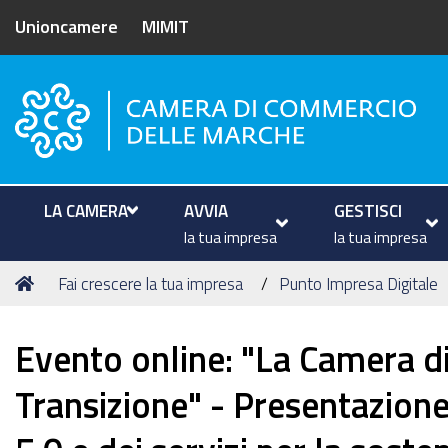
Unioncamere
MIMIT
Camera di Commercio delle M
LA CAMERA
AVVIA
GESTISCI
la tua impresa
la tua impresa
Tu
Home
Fai crescere la tua impresa
Punto Impresa Digitale
sei
qui:
Evento online: "La Camera d
Transizione" - Presentazion