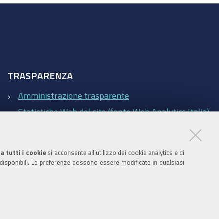
TRASPARENZA
Amministrazione trasparente
Statistiche Web del sito (fonte Web Analytics Italia)
Contatti
a tutti i cookie
si acconsente all’utilizzo dei cookie analytics e di
 disponibili. Le preferenze possono essere modificate in qualsiasi