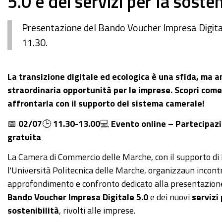
5.0 e dei servizi per la soste
Presentazione del Bando Voucher Impresa Digitale 5
11.30.
La transizione digitale ed ecologica è una sfida, ma 
straordinaria opportunità per le imprese. Scopri come
affrontarla con il supporto del sistema camerale!
📅
0
2/07
🕒
11.30-13.00
💻
Evento online – Partecipaz
gratuita
La Camera di Commercio delle Marche, con il supporto di 
l'Università Politecnica delle Marche, organizzaun incontr
approfondimento e confronto dedicato alla presentazion
Bando Voucher Impresa Digitale 5.0
e dei nuovi
servizi
sostenibilità
, rivolti alle imprese.