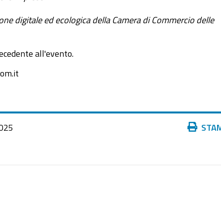
zione digitale ed ecologica della Camera di Commercio delle
precedente all'evento.
om.it
Azioni
025
STA
sul
documento