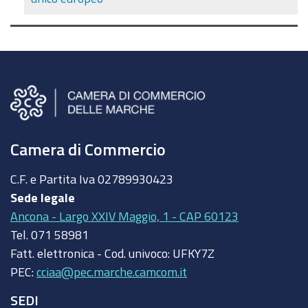
Camera di Commercio
C.F. e Partita Iva
02789930423
Sede legale
Ancona - Largo XXIV Maggio, 1 - CAP 60123
Tel.
071 58981
Fatt. elettronica - Cod. univoco:
UFKY7Z
PEC:
cciaa@pec.marche.camcom.it
SEDI