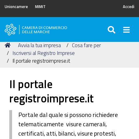
Unioncamere
MIMIT
Accedi
SEARC
Togg
Camera
di
Tu
Home
Avvia la tua impresa
Cosa fare per
Commercio
sei
Iscriversi al Registro Imprese
delle
qui:
Il portale registroimprese.it
Marche
Il portale
registroimprese.it
Portale dal quale si possono richiedere
telematicamente visure camerali,
certificati, atti, bilanci, visure protesti,