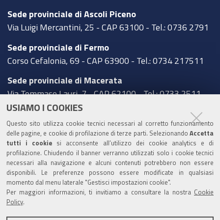
Sede provinciale di Ascoli Piceno
Via Luigi Mercantini, 25 - CAP 63100 - Tel.: 0736 2791
Sede provinciale di Fermo
Corso Cefalonia, 69 - CAP 63900 - Tel.: 0734 217511
Sede provinciale di Macerata
Via Tommaso Lauri, 7 - CAP 62100 - Tel.: 0733 2511
USIAMO I COOKIES
Sede provinciale di Pesaro Urbino
Questo sito utilizza cookie tecnici necessari al corretto funzionamento
Corso XI Settembre, 116 - CAP 61121 - Tel.: 0721
delle pagine, e cookie di profilazione di terze parti. Selezionando
Accetta
3571
tutti i cookie
si acconsente all’utilizzo dei cookie analytics e di
profilazione. Chiudendo il banner verranno utilizzati solo i cookie tecnici
TRASPARENZA
necessari alla navigazione e alcuni contenuti potrebbero non essere
disponibili. Le preferenze possono essere modificate in qualsiasi
Amministrazione trasparente
momento dal menu laterale "Gestisci impostazioni cookie".
Per maggiori informazioni, ti invitiamo a consultare la nostra
Cookie
Statistiche Web del sito (fonte Web Analytics Italia)
Policy
.
Contatti