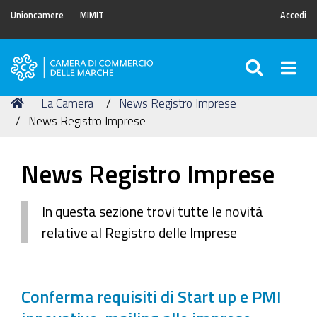
Unioncamere
MIMIT
Accedi
SEARC
Togg
Camera
di
Tu
Home
La Camera
News Registro Imprese
Commercio
sei
News Registro Imprese
delle
qui:
Marche
News Registro Imprese
In questa sezione trovi tutte le novità
relative al Registro delle Imprese
Conferma requisiti di Start up e PMI