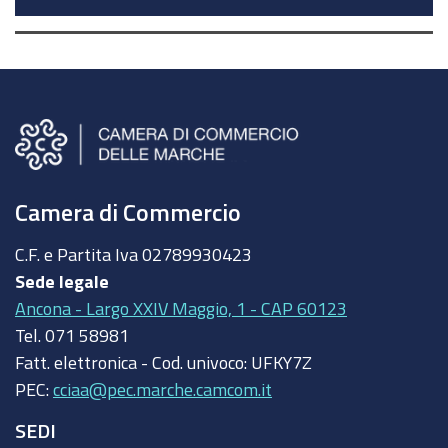
Camera di Commercio
C.F. e Partita Iva
02789930423
Sede legale
Ancona - Largo XXIV Maggio, 1 - CAP 60123
Tel.
071 58981
Fatt. elettronica - Cod. univoco:
UFKY7Z
PEC:
cciaa@pec.marche.camcom.it
SEDI