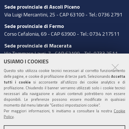
Sede provinciale di Ascoli Piceno
Via Luigi Mercantini, 25 - CAP 63100 - Tel.: 0736 2791
Sede provinciale di Fermo
Corso Cefalonia, 69 - CAP 63900 - Tel.: 0734 217511
Sede provinciale di Macerata
Via Tommaso Lauri, 7 - CAP 62100 - Tel.: 0733 2511
USIAMO I COOKIES
Sede provinciale di Pesaro Urbino
Questo sito utilizza cookie tecnici necessari al corretto funzionamento
Corso XI Settembre, 116 - CAP 61121 - Tel.: 0721
delle pagine, e cookie di profilazione di terze parti. Selezionando
Accetta
3571
tutti i cookie
si acconsente all’utilizzo dei cookie analytics e di
profilazione. Chiudendo il banner verranno utilizzati solo i cookie tecnici
TRASPARENZA
necessari alla navigazione e alcuni contenuti potrebbero non essere
disponibili. Le preferenze possono essere modificate in qualsiasi
Amministrazione trasparente
momento dal menu laterale "Gestisci impostazioni cookie".
Per maggiori informazioni, ti invitiamo a consultare la nostra
Cookie
Statistiche Web del sito (fonte Web Analytics Italia)
Policy
.
Contatti