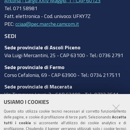
Ancona - Largo XXIV Maggio, 1 - CAP 60123
Tel.
071 58981
Fatt. elettronica - Cod. univoco:
UFKY7Z
PEC:
cciaa@pec.marche.camcom.it
SEDI
Sede provinciale di Ascoli Piceno
Via Luigi Mercantini, 25 - CAP 63100 - Tel.: 0736 2791
Sede provinciale di Fermo
Corso Cefalonia, 69 - CAP 63900 - Tel.: 0734 217511
Sede provinciale di Macerata
Via Tommaso Lauri, 7 - CAP 62100 - Tel.: 0733 2511
USIAMO I COOKIES
Sede provinciale di Pesaro Urbino
Questo sito utilizza cookie tecnici necessari al corretto funzionamento
Corso XI Settembre, 116 - CAP 61121 - Tel.: 0721
delle pagine, e cookie di profilazione di terze parti. Selezionando
Accetta
3571
tutti i cookie
si acconsente all’utilizzo dei cookie analytics e di
profilazione. Chiudendo il banner verranno utilizzati solo i cookie tecnici