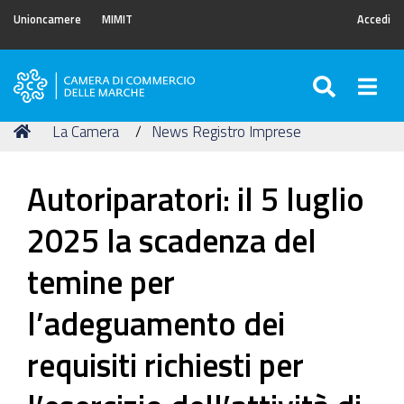
Unioncamere
MIMIT
Accedi
SEARC
Togg
Camera
di
Tu
Home
La Camera
News Registro Imprese
Commercio
sei
delle
qui:
Marche
Autoriparatori: il 5 luglio
2025 la scadenza del
temine per
l’adeguamento dei
requisiti richiesti per