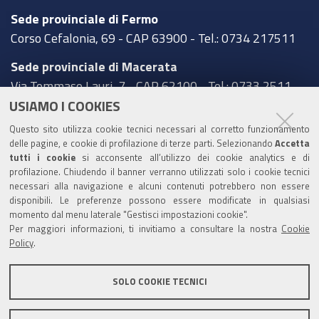
Sede provinciale di Fermo
Corso Cefalonia, 69 - CAP 63900 - Tel.: 0734 217511
Sede provinciale di Macerata
Via Tommaso Lauri, 7 - CAP 62100 - Tel.: 0733 2511
USIAMO I COOKIES
Sede provinciale di Pesaro Urbino
Questo sito utilizza cookie tecnici necessari al corretto funzionamento
Corso XI Settembre, 116 - CAP 61121 - Tel.: 0721
delle pagine, e cookie di profilazione di terze parti. Selezionando
Accetta
3571
tutti i cookie
si acconsente all’utilizzo dei cookie analytics e di
profilazione. Chiudendo il banner verranno utilizzati solo i cookie tecnici
TRASPARENZA
necessari alla navigazione e alcuni contenuti potrebbero non essere
disponibili. Le preferenze possono essere modificate in qualsiasi
Amministrazione trasparente
momento dal menu laterale "Gestisci impostazioni cookie".
Per maggiori informazioni, ti invitiamo a consultare la nostra
Cookie
Statistiche Web del sito (fonte Web Analytics Italia)
Policy
.
Contatti
SOLO COOKIE TECNICI
Mappa del sito
Privacy policy
Note legali