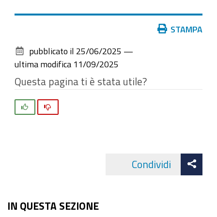
Azioni
STAMPA
sul
pubblicato il
25/06/2025
—
documento
ultima modifica
11/09/2025
Questa pagina ti è stata utile?
Si
No
Att
Condividi
Facebo
cond
IN QUESTA SEZIONE