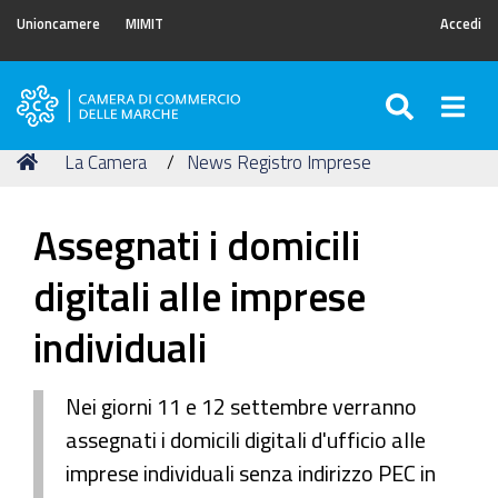
Unioncamere
MIMIT
Accedi
SEARC
Togg
Camera
di
Tu
Home
La Camera
News Registro Imprese
Commercio
sei
delle
qui:
Marche
Assegnati i domicili
digitali alle imprese
individuali
Nei giorni 11 e 12 settembre verranno
assegnati i domicili digitali d'ufficio alle
imprese individuali senza indirizzo PEC in