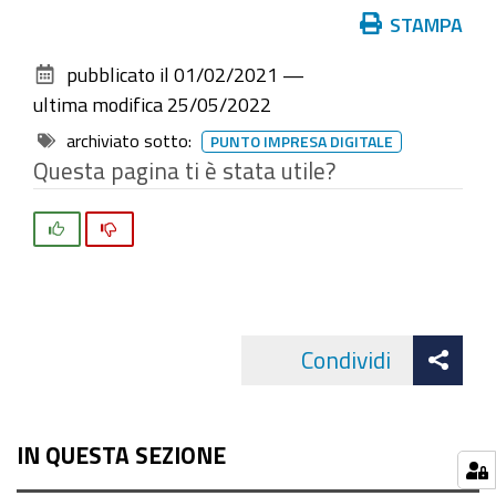
Azioni
STAMPA
sul
pubblicato il
01/02/2021
—
documento
ultima modifica
25/05/2022
archiviato sotto:
PUNTO IMPRESA DIGITALE
Questa pagina ti è stata utile?
Si
No
Att
Condividi
Facebo
cond
IN QUESTA SEZIONE