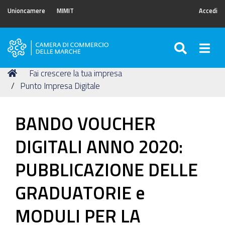
Unioncamere
MIMIT
Accedi
SEARC
Togg
Camera
di
Tu
Home
Fai crescere la tua impresa
Commercio
sei
Punto Impresa Digitale
delle
qui:
Marche
BANDO VOUCHER
DIGITALI ANNO 2020:
PUBBLICAZIONE DELLE
GRADUATORIE e
MODULI PER LA