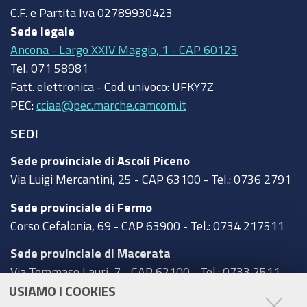
C.F. e Partita Iva
02789930423
Sede legale
Ancona - Largo XXIV Maggio, 1 - CAP 60123
Tel.
071 58981
Fatt. elettronica - Cod. univoco:
UFKY7Z
PEC:
cciaa@pec.marche.camcom.it
SEDI
Sede provinciale di Ascoli Piceno
Via Luigi Mercantini, 25 - CAP 63100 - Tel.: 0736 2791
Sede provinciale di Fermo
Corso Cefalonia, 69 - CAP 63900 - Tel.: 0734 217511
Sede provinciale di Macerata
Via Tommaso Lauri, 7 - CAP 62100 - Tel.: 0733 2511
USIAMO I COOKIES
Sede provinciale di Pesaro Urbino