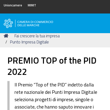
Unioncamere
MIMIT
Camera
di
Tu
Home
Fai crescere la tua impresa
Commercio
sei
Punto Impresa Digitale
delle
qui:
Marche
PREMIO TOP of the PID
2022
Il Premio “Top of the PID” indetto dalla
rete nazionale dei Punti Impresa Digitale
seleziona progetti di imprese, singole o
associate, che hanno saputo innovare i