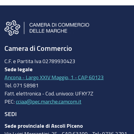
Camera di Commercio
C.F. e Partita Iva
02789930423
Sede legale
Ancona - Largo XXIV Maggio, 1 - CAP 60123
Tel.
071 58981
Fatt. elettronica - Cod. univoco:
UFKY7Z
PEC:
cciaa@pec.marche.camcom.it
SEDI
Sede provinciale di Ascoli Piceno
Via Luigi Mercantini, 25 - CAP 63100 - Tel.: 0736 2791