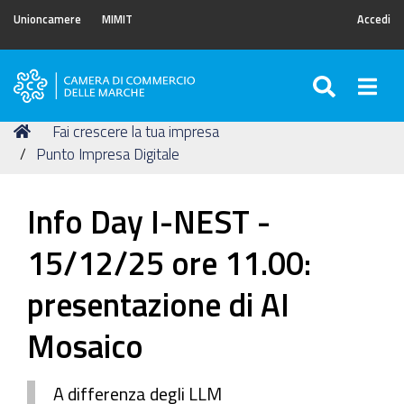
Unioncamere
MIMIT
Accedi
SEARC
Togg
Camera
di
Tu
Home
Fai crescere la tua impresa
Commercio
sei
Punto Impresa Digitale
delle
qui:
Marche
Info Day I-NEST -
15/12/25 ore 11.00:
presentazione di AI
Mosaico
A differenza degli LLM