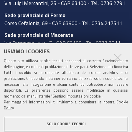
Via Luigi Mercantini, 25 - CAP 63100 - Tel.: 0736 2791
Sede provinciale di Fermo
Corso Cefalonia, 69 - CAP 63900 - Tel.: 0734 217511
Sede provinciale di Macerata
Via Tommaso Lauri, 7 - CAP 62100 - Tel.: 0733 2511
USIAMO I COOKIES
Sede provinciale di Pesaro Urbino
Questo sito utilizza cookie tecnici necessari al corretto funzionamento
Corso XI Settembre, 116 - CAP 61121 - Tel.: 0721
delle pagine, e cookie di profilazione di terze parti. Selezionando
Accetta
3571
tutti i cookie
si acconsente all’utilizzo dei cookie analytics e di
profilazione. Chiudendo il banner verranno utilizzati solo i cookie tecnici
TRASPARENZA
necessari alla navigazione e alcuni contenuti potrebbero non essere
disponibili. Le preferenze possono essere modificate in qualsiasi
Amministrazione trasparente
momento dal menu laterale "Gestisci impostazioni cookie".
Per maggiori informazioni, ti invitiamo a consultare la nostra
Cookie
Statistiche Web del sito (fonte Web Analytics Italia)
Policy
.
Contatti
SOLO COOKIE TECNICI