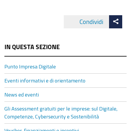
Att
Condividi
Facebo
cond
IN QUESTA SEZIONE
Punto Impresa Digitale
Eventi informativi e di orientamento
News ed eventi
Gli Assessment gratuiti per le imprese: sul Digitale,
Competenze, Cybersecurity e Sostenibilità
Voucher, finanziamenti e incentivi