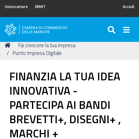
Unioncamere
MIMIT
Accedi
SEARC
Togg
Camera
di
Tu
Home
Fai crescere la tua impresa
Commercio
sei
Punto Impresa Digitale
delle
qui:
Marche
FINANZIA LA TUA IDEA
INNOVATIVA -
PARTECIPA AI BANDI
BREVETTI+, DISEGNI+ ,
MARCHI +