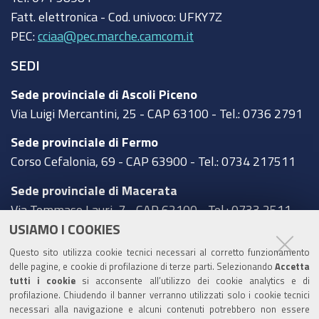
Fatt. elettronica - Cod. univoco:
UFKY7Z
PEC:
cciaa@pec.marche.camcom.it
SEDI
Sede provinciale di Ascoli Piceno
Via Luigi Mercantini, 25 - CAP 63100 - Tel.: 0736 2791
Sede provinciale di Fermo
Corso Cefalonia, 69 - CAP 63900 - Tel.: 0734 217511
Sede provinciale di Macerata
Via Tommaso Lauri, 7 - CAP 62100 - Tel.: 0733 2511
USIAMO I COOKIES
Sede provinciale di Pesaro Urbino
Questo sito utilizza cookie tecnici necessari al corretto funzionamento
Corso XI Settembre, 116 - CAP 61121 - Tel.: 0721
delle pagine, e cookie di profilazione di terze parti. Selezionando
Accetta
3571
tutti i cookie
si acconsente all’utilizzo dei cookie analytics e di
profilazione. Chiudendo il banner verranno utilizzati solo i cookie tecnici
TRASPARENZA
necessari alla navigazione e alcuni contenuti potrebbero non essere