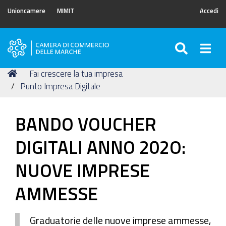
Unioncamere
MIMIT
Accedi
SEARC
Togg
Camera
di
Tu
Home
Fai crescere la tua impresa
Commercio
sei
Punto Impresa Digitale
delle
qui:
Marche
BANDO VOUCHER
DIGITALI ANNO 202O:
NUOVE IMPRESE
AMMESSE
Graduatorie delle nuove imprese ammesse,