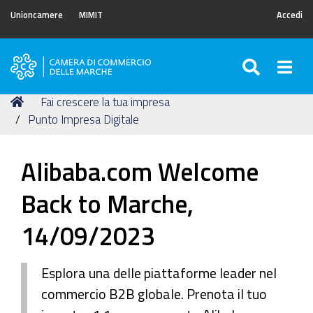
Unioncamere
MIMIT
Accedi
SEARC
Togg
Camera
di
Tu
Home
Fai crescere la tua impresa
Commercio
sei
Punto Impresa Digitale
delle
qui:
Marche
Alibaba.com Welcome
Back to Marche,
14/09/2023
Esplora una delle piattaforme leader nel
commercio B2B globale. Prenota il tuo