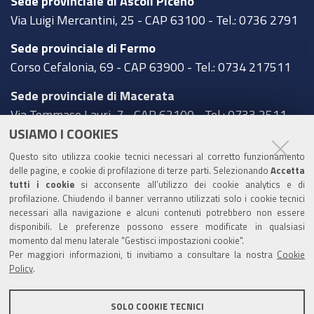
Sede provinciale di Ascoli Piceno
Via Luigi Mercantini, 25 - CAP 63100 - Tel.: 0736 2791
Sede provinciale di Fermo
Corso Cefalonia, 69 - CAP 63900 - Tel.: 0734 217511
Sede provinciale di Macerata
Via Tommaso Lauri, 7 - CAP 62100 - Tel.: 0733 2511
USIAMO I COOKIES
Sede provinciale di Pesaro Urbino
Questo sito utilizza cookie tecnici necessari al corretto funzionamento
Corso XI Settembre, 116 - CAP 61121 - Tel.: 0721
delle pagine, e cookie di profilazione di terze parti. Selezionando
Accetta
3571
tutti i cookie
si acconsente all’utilizzo dei cookie analytics e di
profilazione. Chiudendo il banner verranno utilizzati solo i cookie tecnici
TRASPARENZA
necessari alla navigazione e alcuni contenuti potrebbero non essere
disponibili. Le preferenze possono essere modificate in qualsiasi
Amministrazione trasparente
momento dal menu laterale "Gestisci impostazioni cookie".
Per maggiori informazioni, ti invitiamo a consultare la nostra
Cookie
Statistiche Web del sito (fonte Web Analytics Italia)
Policy
.
Contatti
SOLO COOKIE TECNICI