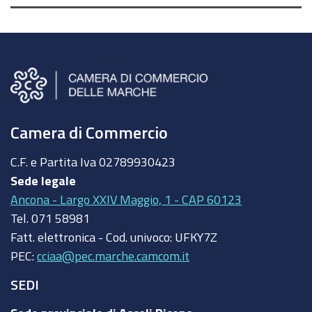
Camera di Commercio
C.F. e Partita Iva
02789930423
Sede legale
Ancona - Largo XXIV Maggio, 1 - CAP 60123
Tel.
071 58981
Fatt. elettronica - Cod. univoco:
UFKY7Z
PEC:
cciaa@pec.marche.camcom.it
SEDI