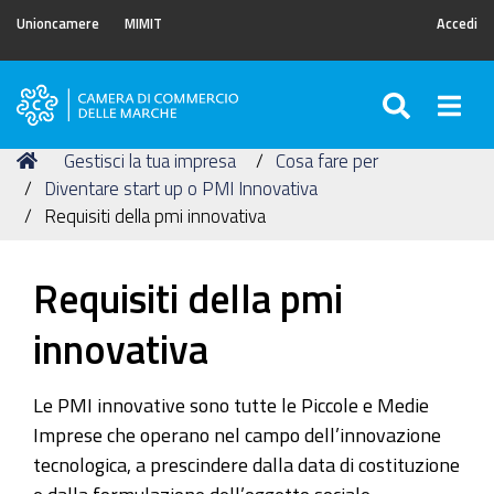
Unioncamere
MIMIT
Accedi
SEARC
Togg
Camera
di
Tu
Home
Gestisci la tua impresa
Cosa fare per
Commercio
sei
Diventare start up o PMI Innovativa
delle
qui:
Requisiti della pmi innovativa
Marche
Requisiti della pmi
innovativa
Le PMI innovative sono tutte le Piccole e Medie
Imprese che operano nel campo dell’innovazione
tecnologica, a prescindere dalla data di costituzione
e dalla formulazione dell’oggetto sociale.