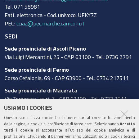
Tel.
071 58981
Fatt. elettronica - Cod. univoco:
UFKY7Z
PEC:
cciaa@pec.marche.camcom.it
SEDI
Sede provinciale di Ascoli Piceno
Via Luigi Mercantini, 25 - CAP 63100 - Tel.: 0736 2791
Sede provinciale di Fermo
Corso Cefalonia, 69 - CAP 63900 - Tel.: 0734 217511
Sede provinciale di Macerata
Via Tommaso Lauri, 7 - CAP 62100 - Tel.: 0733 2511
USIAMO I COOKIES
Sede provinciale di Pesaro Urbino
Questo sito utilizza cookie tecnici necessari al corretto funzionamento
Corso XI Settembre, 116 - CAP 61121 - Tel.: 0721
delle pagine, e cookie di profilazione di terze parti. Selezionando
Accetta
3571
tutti i cookie
si acconsente all’utilizzo dei cookie analytics e di
profilazione. Chiudendo il banner verranno utilizzati solo i cookie tecnici