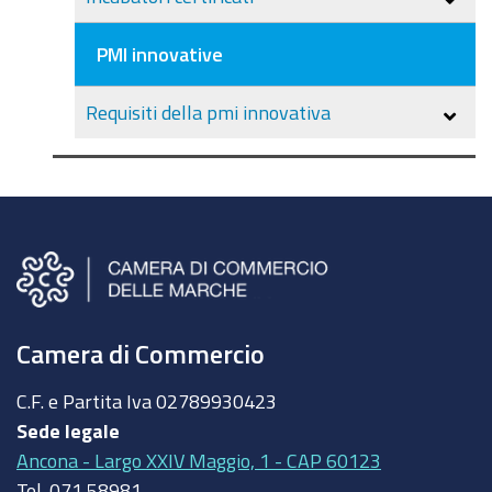
PMI innovative
Requisiti della pmi innovativa
Camera di Commercio
C.F. e Partita Iva
02789930423
Sede legale
Ancona - Largo XXIV Maggio, 1 - CAP 60123
Tel.
071 58981