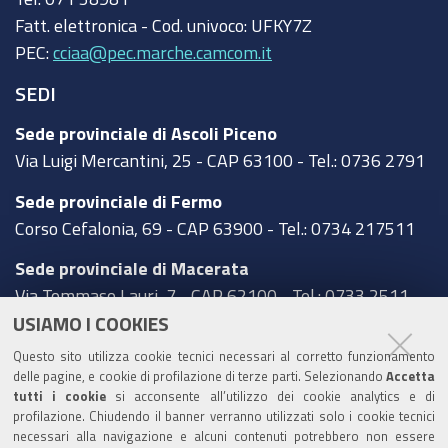
Fatt. elettronica - Cod. univoco:
UFKY7Z
PEC:
cciaa@pec.marche.camcom.it
SEDI
Sede provinciale di Ascoli Piceno
Via Luigi Mercantini, 25 - CAP 63100 - Tel.: 0736 2791
Sede provinciale di Fermo
Corso Cefalonia, 69 - CAP 63900 - Tel.: 0734 217511
Sede provinciale di Macerata
Via Tommaso Lauri, 7 - CAP 62100 - Tel.: 0733 2511
USIAMO I COOKIES
Sede provinciale di Pesaro Urbino
Questo sito utilizza cookie tecnici necessari al corretto funzionamento
Corso XI Settembre, 116 - CAP 61121 - Tel.: 0721
delle pagine, e cookie di profilazione di terze parti. Selezionando
Accetta
3571
tutti i cookie
si acconsente all’utilizzo dei cookie analytics e di
profilazione. Chiudendo il banner verranno utilizzati solo i cookie tecnici
TRASPARENZA
necessari alla navigazione e alcuni contenuti potrebbero non essere