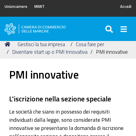
Unioncamere
MIMIT
Accedi
SEARC
Togg
Camera
di
Tu
Home
Gestisci la tua impresa
Cosa fare per
Commercio
sei
Diventare start up o PMI Innovativa
PMI innovative
delle
qui:
Marche
PMI innovative
L'iscrizione nella sezione speciale
Le società che siano in possesso dei requisiti
individuati dalla legge, sono considerate PMI
innovative se presentano la domanda di iscrizione