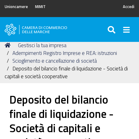
Unioncamere
MIMIT
Accedi
SEARC
Togg
Camera
di
Tu
Home
Gestisci la tua impresa
Commercio
sei
Adempimenti Registro Imprese e REA: istruzioni
delle
qui:
Scioglimento e cancellazione di società
Marche
Deposito del bilancio finale di liquidazione - Società di
capitali e società cooperative
Deposito del bilancio
finale di liquidazione -
Società di capitali e