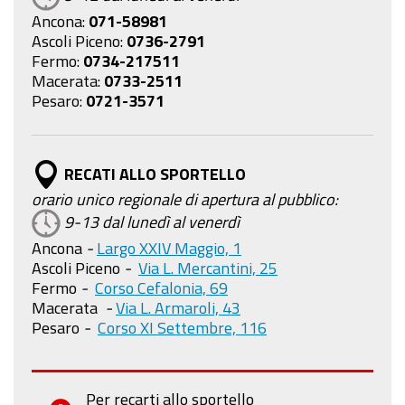
Ancona:
071-58981
Ascoli Piceno:
0736-2791
Fermo:
0734-217511
Macerata:
0733-2511
Pesaro:
0721-3571
RECATI ALLO SPORTELLO
orario unico regionale di apertura al pubblico:
9-13 dal lunedì al venerdì
Ancona
-
Largo XXIV Maggio, 1
Ascoli Piceno
-
Via L. Mercantini, 25
Fermo
-
Corso Cefalonia, 69
Macerata
-
Via L. Armaroli, 43
Pesaro
-
Corso XI Settembre, 116
Per recarti allo sportello