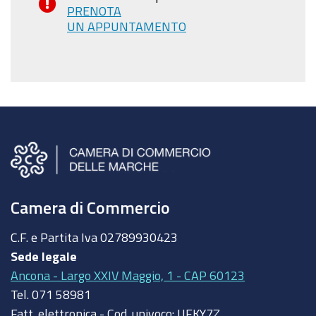
PRENOTA
UN APPUNTAMENTO
Camera di Commercio
C.F. e Partita Iva
02789930423
Sede legale
Ancona - Largo XXIV Maggio, 1 - CAP 60123
Tel.
071 58981
Fatt. elettronica - Cod. univoco:
UFKY7Z