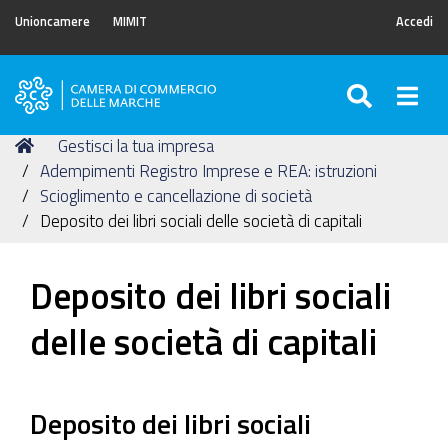
Unioncamere
MIMIT
Accedi
SEARC
Togg
Camera
di
Tu
Home
Gestisci la tua impresa
Commercio
sei
Adempimenti Registro Imprese e REA: istruzioni
delle
qui:
Scioglimento e cancellazione di società
Marche
Deposito dei libri sociali delle società di capitali
Deposito dei libri sociali
delle società di capitali
Deposito dei libri sociali