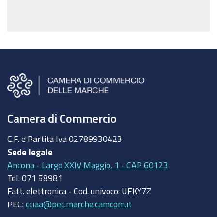
Camera di Commercio
C.F. e Partita Iva
02789930423
Sede legale
Ancona - Largo XXIV Maggio, 1 - CAP 60123
Tel.
071 58981
Fatt. elettronica - Cod. univoco:
UFKY7Z
PEC:
cciaa@pec.marche.camcom.it