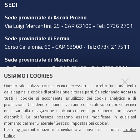
SEDI
Sede provinciale di Ascoli Piceno
Via Luigi Mercantini, 25 - CAP 63100 - Tel.: 0736 2791
Sede provinciale di Fermo
Corso Cefalonia, 69 - CAP 63900 - Tel.: 0734 217511
Sede provinciale di Macerata
Via Tommaso Lauri, 7 - CAP 62100 - Tel.: 0733 2511
USIAMO I COOKIES
Sede provinciale di Pesaro Urbino
Questo sito utilizza cookie tecnici necessari al corretto funzionamento
Corso XI Settembre, 116 - CAP 61121 - Tel.: 0721
delle pagine, e cookie di profilazione di terze parti. Selezionando
Accetta
3571
tutti i cookie
si acconsente all’utilizzo dei cookie analytics e di
profilazione. Chiudendo il banner verranno utilizzati solo i cookie tecnici
TRASPARENZA
necessari alla navigazione e alcuni contenuti potrebbero non essere
disponibili. Le preferenze possono essere modificate in qualsiasi
Amministrazione trasparente
momento dal menu laterale "Gestisci impostazioni cookie".
Per maggiori informazioni, ti invitiamo a consultare la nostra
Cookie
Statistiche Web del sito (fonte Web Analytics Italia)
Policy
.