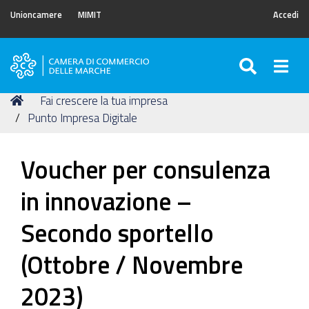
Unioncamere
MIMIT
Accedi
SEARC
Togg
Camera
di
Tu
Home
Fai crescere la tua impresa
Commercio
sei
Punto Impresa Digitale
delle
qui:
Marche
Voucher per consulenza
in innovazione –
Secondo sportello
(Ottobre / Novembre
2023)