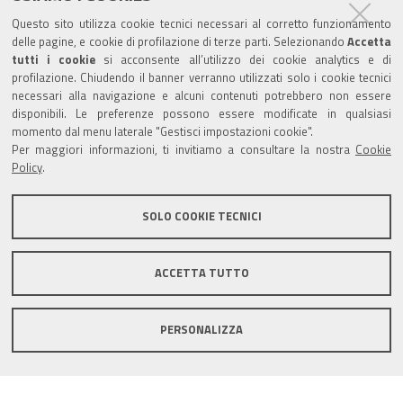
Sede provinciale di Pesaro Urbino
Questo sito utilizza cookie tecnici necessari al corretto funzionamento
Corso XI Settembre, 116 - CAP 61121 - Tel.: 0721
delle pagine, e cookie di profilazione di terze parti. Selezionando
Accetta
3571
tutti i cookie
si acconsente all’utilizzo dei cookie analytics e di
profilazione. Chiudendo il banner verranno utilizzati solo i cookie tecnici
TRASPARENZA
necessari alla navigazione e alcuni contenuti potrebbero non essere
disponibili. Le preferenze possono essere modificate in qualsiasi
Amministrazione trasparente
momento dal menu laterale "Gestisci impostazioni cookie".
Per maggiori informazioni, ti invitiamo a consultare la nostra
Cookie
Statistiche Web del sito (fonte Web Analytics Italia)
Policy
.
Contatti
SOLO COOKIE TECNICI
Mappa del sito
Privacy policy
Note legali
ACCETTA TUTTO
Accessibilità
Dichiarazione di accessibilità
Area riservata
PERSONALIZZA
Statistiche Web del sito (fonte Web Analytics Italia)