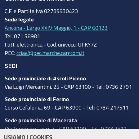
C.F. e Partita Iva
02789930423
Sede legale
Ancona - Largo XXIV Maggio, 1 - CAP 60123
Tel.
071 58981
Fatt. elettronica - Cod. univoco:
UFKY7Z
PEC:
cciaa@pec.marche.camcom.it
SEDI
Sede provinciale di Ascoli Piceno
Via Luigi Mercantini, 25 - CAP 63100 - Tel.: 0736 2791
Sede provinciale di Fermo
Corso Cefalonia, 69 - CAP 63900 - Tel.: 0734 217511
Sede provinciale di Macerata
Via Tommaso Lauri, 7 - CAP 62100 - Tel.: 0733 2511
USIAMO I COOKIES