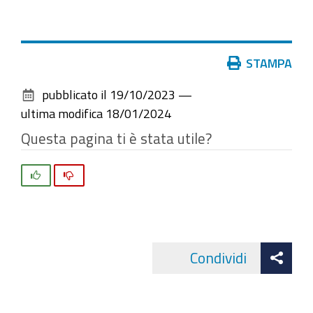
Azioni
STAMPA
sul
pubblicato il
19/10/2023
—
documento
ultima modifica
18/01/2024
Questa pagina ti è stata utile?
Si
No
Att
Condividi
Facebo
cond