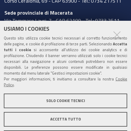
Corso Cefalonia, 69 - CAP 63900 - Tel.: 0734 217511
Sede provinciale di Macerata
Via Tommaso Lauri, 7 - CAP 62100 - Tel.: 0733 2511
USIAMO I COOKIES
Sede provinciale di Pesaro Urbino
Questo sito utilizza cookie tecnici necessari al corretto funzionamento
Corso XI Settembre, 116 - CAP 61121 - Tel.: 0721
delle pagine, e cookie di profilazione di terze parti. Selezionando
Accetta
3571
tutti i cookie
si acconsente all’utilizzo dei cookie analytics e di
profilazione. Chiudendo il banner verranno utilizzati solo i cookie tecnici
TRASPARENZA
necessari alla navigazione e alcuni contenuti potrebbero non essere
disponibili. Le preferenze possono essere modificate in qualsiasi
Amministrazione trasparente
momento dal menu laterale "Gestisci impostazioni cookie".
Per maggiori informazioni, ti invitiamo a consultare la nostra
Cookie
Statistiche Web del sito (fonte Web Analytics Italia)
Policy
.
Contatti
SOLO COOKIE TECNICI
Mappa del sito
Privacy policy
Note legali
ACCETTA TUTTO
Accessibilità
Dichiarazione di accessibilità
Area riservata