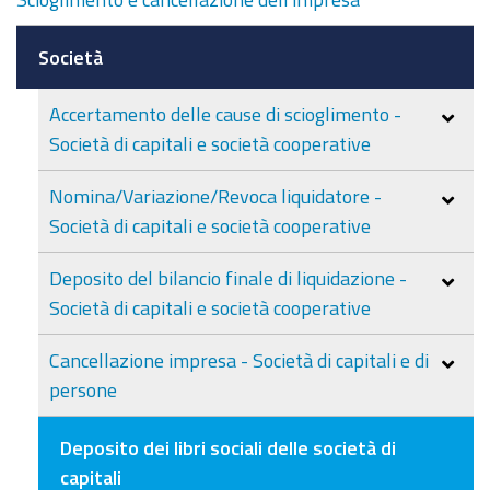
Società
Accertamento delle cause di scioglimento -
Società di capitali e società cooperative
Nomina/Variazione/Revoca liquidatore -
Società di capitali e società cooperative
Deposito del bilancio finale di liquidazione -
Società di capitali e società cooperative
Cancellazione impresa - Società di capitali e di
persone
Deposito dei libri sociali delle società di
capitali