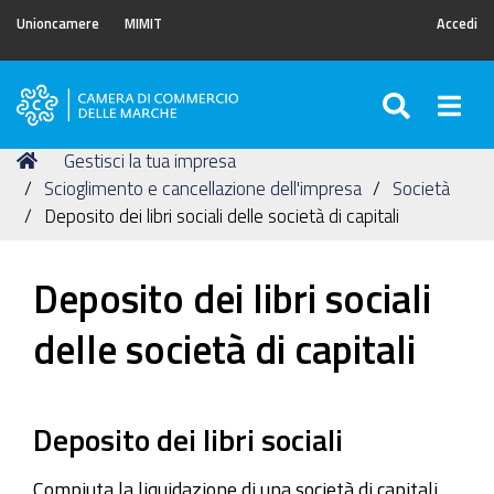
Unioncamere
MIMIT
Accedi
SEARC
Togg
Camera
di
Tu
Home
Gestisci la tua impresa
Commercio
sei
Scioglimento e cancellazione dell'impresa
Società
delle
qui:
Deposito dei libri sociali delle società di capitali
Marche
Deposito dei libri sociali
delle società di capitali
Deposito dei libri sociali
Compiuta la liquidazione di una società di capitali