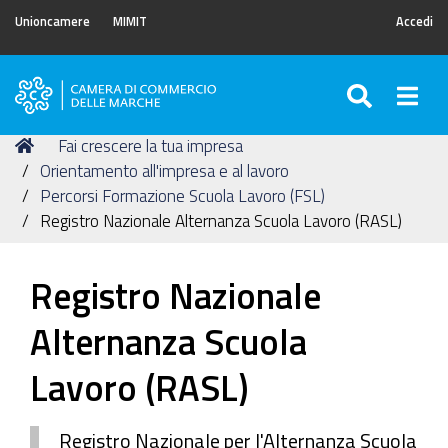
Unioncamere
MIMIT
Accedi
SEARC
Togg
Camera
di
Tu
Home
Fai crescere la tua impresa
Commercio
sei
Orientamento all'impresa e al lavoro
delle
qui:
Percorsi Formazione Scuola Lavoro (FSL)
Marche
Registro Nazionale Alternanza Scuola Lavoro (RASL)
Registro Nazionale
Alternanza Scuola
Lavoro (RASL)
Registro Nazionale per l'Alternanza Scuola