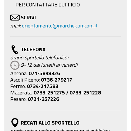
PER CONTATTARE L'UFFICIO
SCRIVI
mail:
orientamento@marche.camcom.it
TELEFONA
orario sportello telefonico:
9-12 dal lunedì al venerdì
Ancona:
071-
5898326
Ascoli Piceno:
0736-279217
Fermo:
0734-217583
Macerata:
0733-251275 / 0733-251228
Pesaro:
0721-357226
RECATI ALLO SPORTELLO
orario unico regionale di apertura al pubblico: