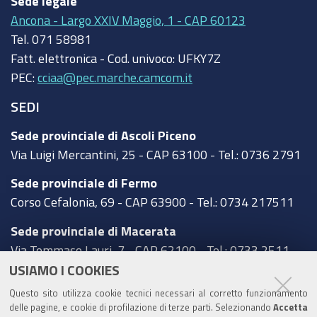
Sede legale
Ancona - Largo XXIV Maggio, 1 - CAP 60123
Tel.
071 58981
Fatt. elettronica - Cod. univoco:
UFKY7Z
PEC:
cciaa@pec.marche.camcom.it
SEDI
Sede provinciale di Ascoli Piceno
Via Luigi Mercantini, 25 - CAP 63100 - Tel.: 0736 2791
Sede provinciale di Fermo
Corso Cefalonia, 69 - CAP 63900 - Tel.: 0734 217511
Sede provinciale di Macerata
Via Tommaso Lauri, 7 - CAP 62100 - Tel.: 0733 2511
USIAMO I COOKIES
Sede provinciale di Pesaro Urbino
Questo sito utilizza cookie tecnici necessari al corretto funzionamento
Corso XI Settembre, 116 - CAP 61121 - Tel.: 0721
delle pagine, e cookie di profilazione di terze parti. Selezionando
Accetta
3571