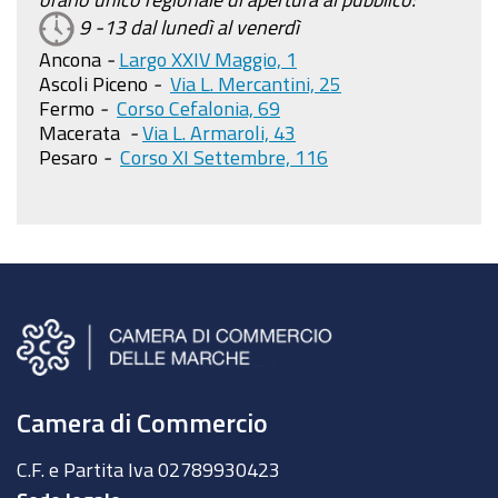
9 -13 dal lunedì al venerdì
Ancona
-
Largo XXIV Maggio, 1
Ascoli Piceno
-
Via L. Mercantini, 25
Fermo
-
Corso Cefalonia, 69
Macerata
-
Via L. Armaroli, 43
Pesaro
-
Corso XI Settembre, 116
Camera di Commercio
C.F. e Partita Iva
02789930423