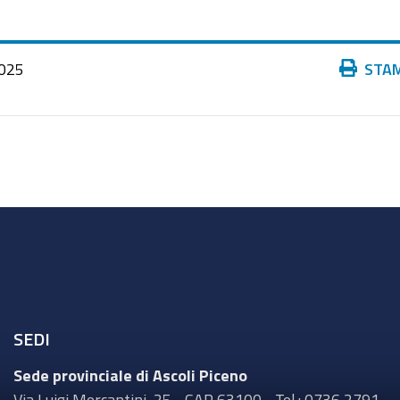
Azioni
025
STA
sul
documento
SEDI
Sede provinciale di Ascoli Piceno
Via Luigi Mercantini, 25 - CAP 63100 - Tel.: 0736 2791