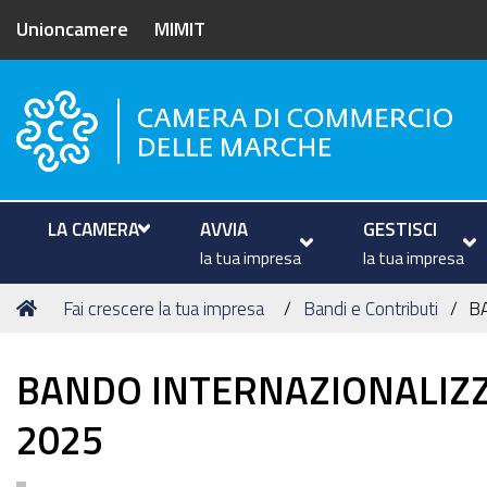
Unioncamere
MIMIT
Camera di Commercio delle M
LA CAMERA
AVVIA
GESTISCI
la tua impresa
la tua impresa
Tu
Home
Fai crescere la tua impresa
Bandi e Contributi
B
sei
qui:
BANDO INTERNAZIONALIZZ
2025