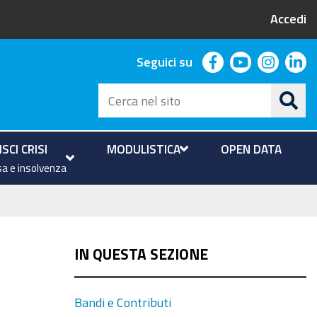
Accedi
facebook
youtube
instag
li
Seguici su
Cerca
nel
sito
SCI CRISI
MODULISTICA
OPEN DATA
a e insolvenza
IN QUESTA SEZIONE
Bandi e Contributi