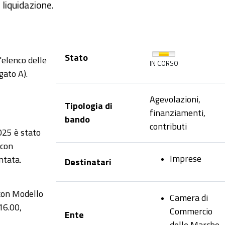
liquidazione.
Stato
'elenco delle
IN CORSO
gato A).
Agevolazioni,
Tipologia di
finanziamenti,
bando
contributi
025 è stato
 con
Imprese
ntata.
Destinatari
con Modello
Camera di
16.00,
Commercio
Ente
delle Marche