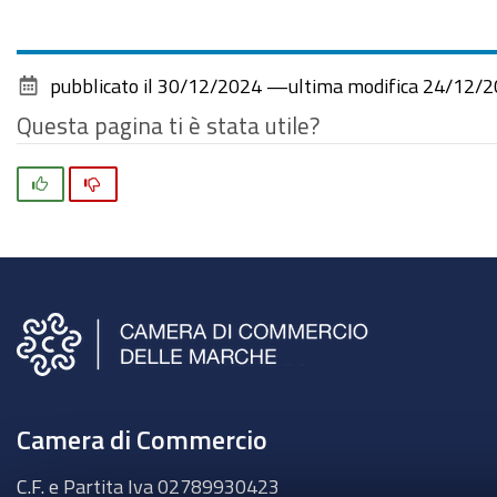
pubblicato il
30/12/2024
—
ultima modifica
24/12/2
Questa pagina ti è stata utile?
Si
No
Camera di Commercio
C.F. e Partita Iva
02789930423