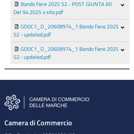
Bando fiere 2025 S2 - POST GIUNTA All
Del 94 2025 x sito.pdf
GDOC1_D_20608974_1 Bando fiere 2025
S2 - updated.pdf
GDOC1_D_20608974_1 Bando fiere 2025
S2 - updated.pdf
Camera di Commercio