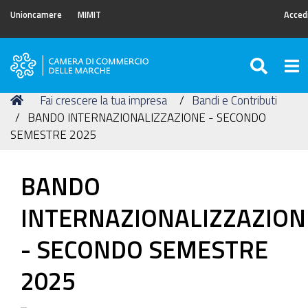
Unioncamere
MIMIT
Acced
SEAR
Tog
Camera
di
Tu
Home
Fai crescere la tua impresa
Bandi e Contributi
Commercio
sei
BANDO INTERNAZIONALIZZAZIONE - SECONDO
delle
qui:
SEMESTRE 2025
Marche
BANDO
INTERNAZIONALIZZAZION
- SECONDO SEMESTRE
2025