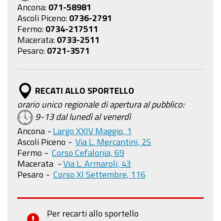
Ancona:
071-58981
Ascoli Piceno:
0736-2791
Fermo:
0734-217511
Macerata:
0733-2511
Pesaro:
0721-3571
RECATI ALLO SPORTELLO
orario unico regionale di apertura al pubblico:
9-13 dal lunedì al venerdì
Ancona
-
Largo XXIV Maggio, 1
Ascoli Piceno
-
Via L. Mercantini, 25
Fermo
-
Corso Cefalonia, 69
Macerata
-
Via L. Armaroli, 43
Pesaro
-
Corso XI Settembre, 116
Per recarti allo sportello