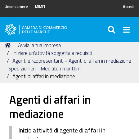
Unioncamere
MIMIT
Accedi
SEARC
Togg
Camera
di
Tu
Home
Avvia la tua impresa
Commercio
sei
Iniziare un'attività soggetta a requisiti
delle
qui:
Agenti e rappresentanti - Agenti di affari in mediazione
Marche
- Spedizionieri - Mediatori marittimi
Agenti di affari in mediazione
Agenti di affari in
mediazione
Inizio attività di agente di affari in