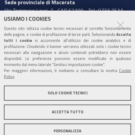
Sede provinciale di Macerata
Via Tommaso Lauri, 7 - CAP 62100 - Tel.: 0733 2511
USIAMO I COOKIES
Sede provinciale di Pesaro Urbino
Questo sito utilizza cookie tecnici necessari al corretto funzionamento
Corso XI Settembre, 116 - CAP 61121 - Tel.: 0721
delle pagine, e cookie di profilazione di terze parti. Selezionando
Accetta
3571
tutti i cookie
si acconsente all’utilizzo dei cookie analytics e di
profilazione. Chiudendo il banner verranno utilizzati solo i cookie tecnici
TRASPARENZA
necessari alla navigazione e alcuni contenuti potrebbero non essere
disponibili. Le preferenze possono essere modificate in qualsiasi
Amministrazione trasparente
momento dal menu laterale "Gestisci impostazioni cookie".
Per maggiori informazioni, ti invitiamo a consultare la nostra
Cookie
Statistiche Web del sito (fonte Web Analytics Italia)
Policy
.
Contatti
SOLO COOKIE TECNICI
Mappa del sito
Privacy policy
Note legali
ACCETTA TUTTO
Accessibilità
Dichiarazione di accessibilità
Area riservata
PERSONALIZZA
Statistiche Web del sito (fonte Web Analytics Italia)