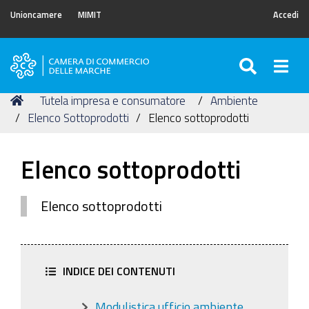
Unioncamere
MIMIT
Accedi
SEARC
Togg
Camera
di
Tu
Home
Tutela impresa e consumatore
Ambiente
Commercio
sei
Elenco Sottoprodotti
Elenco sottoprodotti
delle
qui:
Marche
Elenco sottoprodotti
Elenco sottoprodotti
INDICE DEI CONTENUTI
Modulistica ufficio ambiente