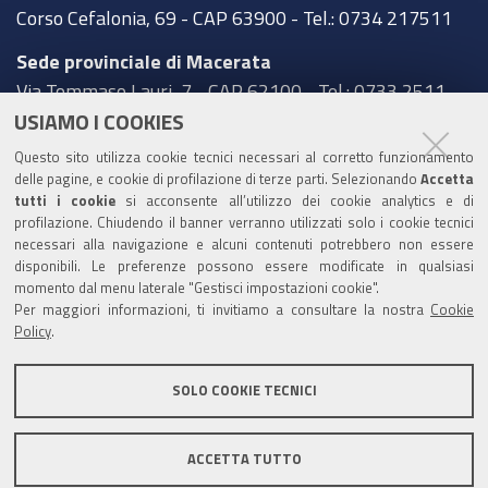
Corso Cefalonia, 69 - CAP 63900 - Tel.: 0734 217511
Sede provinciale di Macerata
Via Tommaso Lauri, 7 - CAP 62100 - Tel.: 0733 2511
USIAMO I COOKIES
Sede provinciale di Pesaro Urbino
Questo sito utilizza cookie tecnici necessari al corretto funzionamento
Corso XI Settembre, 116 - CAP 61121 - Tel.: 0721
delle pagine, e cookie di profilazione di terze parti. Selezionando
Accetta
3571
tutti i cookie
si acconsente all’utilizzo dei cookie analytics e di
profilazione. Chiudendo il banner verranno utilizzati solo i cookie tecnici
TRASPARENZA
necessari alla navigazione e alcuni contenuti potrebbero non essere
disponibili. Le preferenze possono essere modificate in qualsiasi
Amministrazione trasparente
momento dal menu laterale "Gestisci impostazioni cookie".
Per maggiori informazioni, ti invitiamo a consultare la nostra
Cookie
Statistiche Web del sito (fonte Web Analytics Italia)
Policy
.
Contatti
SOLO COOKIE TECNICI
Mappa del sito
Privacy policy
Note legali
ACCETTA TUTTO
Accessibilità
Dichiarazione di accessibilità