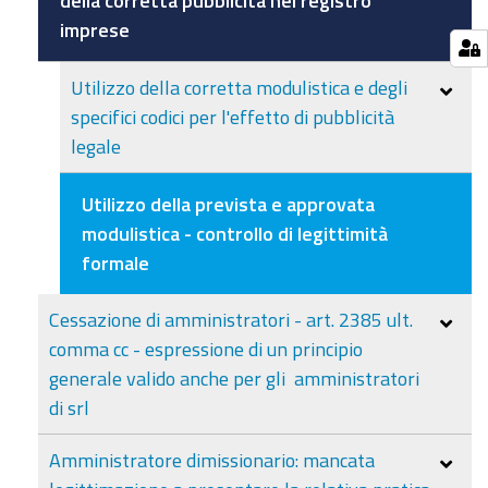
della corretta pubblicità nel registro
imprese
Utilizzo della corretta modulistica e degli
specifici codici per l'effetto di pubblicità
legale
Utilizzo della prevista e approvata
modulistica - controllo di legittimità
formale
Cessazione di amministratori - art. 2385 ult.
comma cc - espressione di un principio
generale valido anche per gli amministratori
di srl
Amministratore dimissionario: mancata