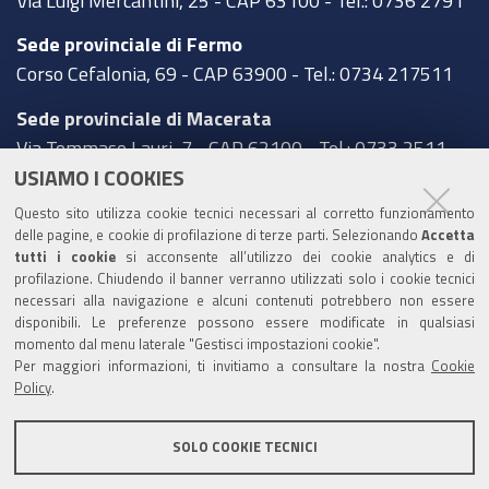
Sede provinciale di Fermo
Corso Cefalonia, 69 - CAP 63900 - Tel.: 0734 217511
Sede provinciale di Macerata
Via Tommaso Lauri, 7 - CAP 62100 - Tel.: 0733 2511
USIAMO I COOKIES
Sede provinciale di Pesaro Urbino
Questo sito utilizza cookie tecnici necessari al corretto funzionamento
Corso XI Settembre, 116 - CAP 61121 - Tel.: 0721
delle pagine, e cookie di profilazione di terze parti. Selezionando
Accetta
3571
tutti i cookie
si acconsente all’utilizzo dei cookie analytics e di
profilazione. Chiudendo il banner verranno utilizzati solo i cookie tecnici
TRASPARENZA
necessari alla navigazione e alcuni contenuti potrebbero non essere
disponibili. Le preferenze possono essere modificate in qualsiasi
Amministrazione trasparente
momento dal menu laterale "Gestisci impostazioni cookie".
Per maggiori informazioni, ti invitiamo a consultare la nostra
Cookie
Statistiche Web del sito (fonte Web Analytics Italia)
Policy
.
Contatti
SOLO COOKIE TECNICI
Mappa del sito
Privacy policy
Note legali