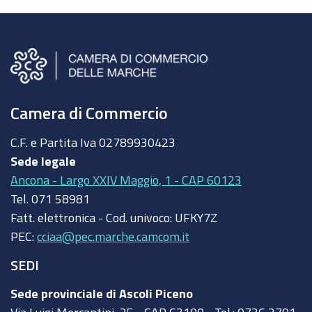
Camera di Commercio
C.F. e Partita Iva
02789930423
Sede legale
Ancona - Largo XXIV Maggio, 1 - CAP 60123
Tel.
071 58981
Fatt. elettronica - Cod. univoco:
UFKY7Z
PEC:
cciaa@pec.marche.camcom.it
SEDI
Sede provinciale di Ascoli Piceno
Via Luigi Mercantini, 25 - CAP 63100 - Tel.: 0736 2791