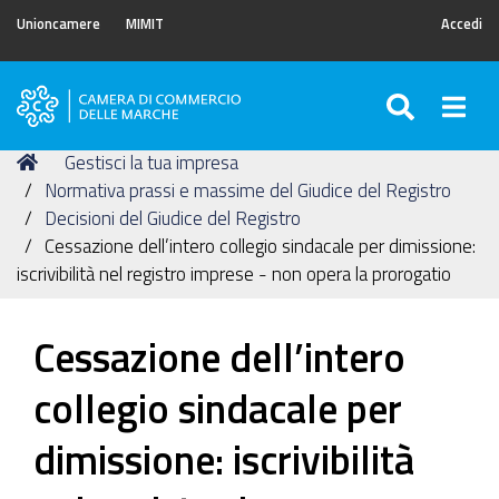
Unioncamere
MIMIT
Accedi
SEARC
Togg
Camera
di
Tu
Home
Gestisci la tua impresa
Commercio
sei
Normativa prassi e massime del Giudice del Registro
delle
qui:
Decisioni del Giudice del Registro
Marche
Cessazione dell’intero collegio sindacale per dimissione:
iscrivibilità nel registro imprese - non opera la prorogatio
Cessazione dell’intero
collegio sindacale per
dimissione: iscrivibilità