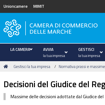
Unioncamere
MIMIT
Camera di Commercio delle M
LA CAMERA
AVVIA
GESTISCI
la tua impresa
la tua impresa
Tu
Home
Gestisci la tua impresa
Normativa prassi e massime 
sei
qui:
Decisioni del Giudice del Reg
Massime delle decisioni adottate dal Giudice del