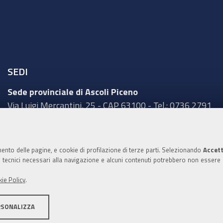
SEDI
Sede provinciale di Ascoli Piceno
Via Luigi Mercantini, 25 - CAP 63100 - Tel.: 0736 2791
Sede provinciale di Fermo
Corso Cefalonia, 69 - CAP 63900 - Tel.: 0734 217511
mento delle pagine, e cookie di profilazione di terze parti. Selezionando
Accett
Sede provinciale di Macerata
ie tecnici necessari alla navigazione e alcuni contenuti potrebbero non essere
Via Tommaso Lauri, 7 - CAP 62100 - Tel.: 0733 2511
ie Policy
.
Sede provinciale di Pesaro Urbino
Corso XI Settembre, 116 - CAP 61121 - Tel.: 0721
RSONALIZZA
3571