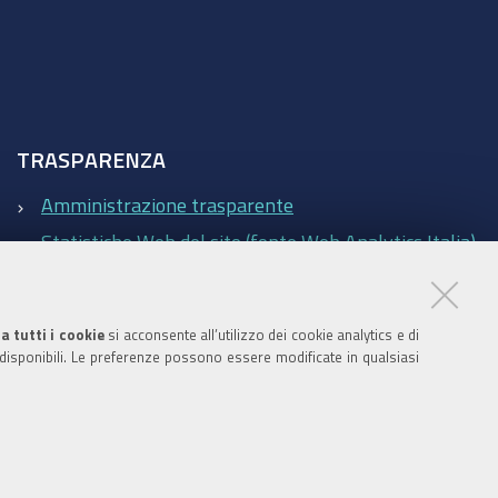
TRASPARENZA
Amministrazione trasparente
Statistiche Web del sito (fonte Web Analytics Italia)
Contatti
a tutti i cookie
si acconsente all’utilizzo dei cookie analytics e di
 disponibili. Le preferenze possono essere modificate in qualsiasi