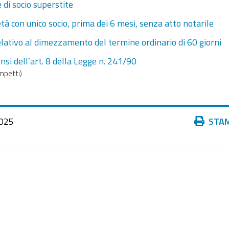
 di socio superstite
ietà con unico socio, prima dei 6 mesi, senza atto notarile
 relativo al dimezzamento del termine ordinario di 60 giorni
si dell’art. 8 della Legge n. 241/90
mpetti)
Azioni
025
STA
sul
documento