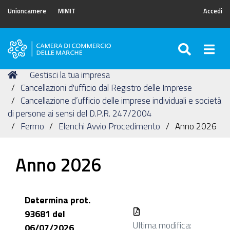
Unioncamere
MIMIT
Accedi
SEARC
Togg
Camera
di
Tu
Home
Gestisci la tua impresa
Commercio
sei
Cancellazioni d'ufficio dal Registro delle Imprese
delle
qui:
Cancellazione d’ufficio delle imprese individuali e società
Marche
di persone ai sensi del D.P.R. 247/2004
Fermo
Elenchi Avvio Procedimento
Anno 2026
Anno 2026
Determina prot.
93681 del
Ultima modifica:
06/07/2026