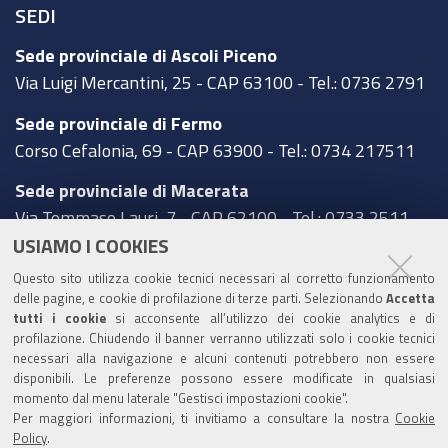
SEDI
Sede provinciale di Ascoli Piceno
Via Luigi Mercantini, 25 - CAP 63100 - Tel.: 0736 2791
Sede provinciale di Fermo
Corso Cefalonia, 69 - CAP 63900 - Tel.: 0734 217511
Sede provinciale di Macerata
Via Tommaso Lauri, 7 - CAP 62100 - Tel.: 0733 2511
USIAMO I COOKIES
Sede provinciale di Pesaro Urbino
Questo sito utilizza cookie tecnici necessari al corretto funzionamento
Corso XI Settembre, 116 - CAP 61121 - Tel.: 0721
delle pagine, e cookie di profilazione di terze parti. Selezionando
Accetta
3571
tutti i cookie
si acconsente all’utilizzo dei cookie analytics e di
profilazione. Chiudendo il banner verranno utilizzati solo i cookie tecnici
TRASPARENZA
necessari alla navigazione e alcuni contenuti potrebbero non essere
disponibili. Le preferenze possono essere modificate in qualsiasi
Amministrazione trasparente
momento dal menu laterale "Gestisci impostazioni cookie".
Per maggiori informazioni, ti invitiamo a consultare la nostra
Cookie
Statistiche Web del sito (fonte Web Analytics Italia)
Policy
.