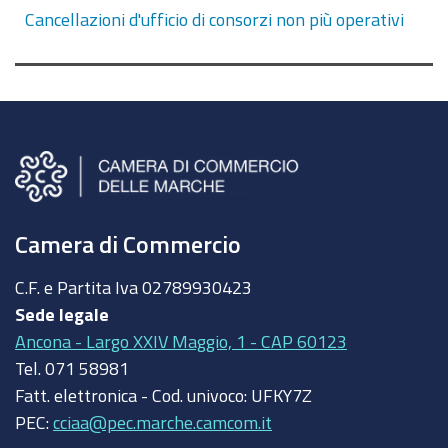
Cancellazioni d'ufficio di consorzi non più operativi
Camera di Commercio
C.F. e Partita Iva
02789930423
Sede legale
Ancona - Largo XXIV Maggio, 1 - CAP 60123
Tel.
071 58981
Fatt. elettronica - Cod. univoco:
UFKY7Z
PEC:
cciaa@pec.marche.camcom.it