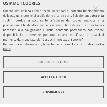
USIAMO I COOKIES
Sede provinciale di Pesaro Urbino
Questo sito utilizza cookie tecnici necessari al corretto funzionamento
Corso XI Settembre, 116 - CAP 61121 - Tel.: 0721
delle pagine, e cookie di profilazione di terze parti. Selezionando
Accetta
3571
tutti i cookie
si acconsente all’utilizzo dei cookie analytics e di
profilazione. Chiudendo il banner verranno utilizzati solo i cookie tecnici
TRASPARENZA
necessari alla navigazione e alcuni contenuti potrebbero non essere
disponibili. Le preferenze possono essere modificate in qualsiasi
Amministrazione trasparente
momento dal menu laterale "Gestisci impostazioni cookie".
Per maggiori informazioni, ti invitiamo a consultare la nostra
Cookie
Statistiche Web del sito (fonte Web Analytics Italia)
Policy
.
Contatti
SOLO COOKIE TECNICI
Mappa del sito
Privacy policy
Note legali
ACCETTA TUTTO
Accessibilità
Dichiarazione di accessibilità
Area riservata
PERSONALIZZA
Statistiche Web del sito (fonte Web Analytics Italia)