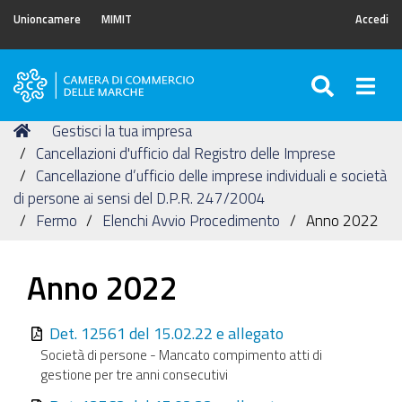
Unioncamere
MIMIT
Accedi
SEARC
Togg
Camera
di
Tu
Home
Gestisci la tua impresa
Commercio
sei
Cancellazioni d'ufficio dal Registro delle Imprese
delle
qui:
Cancellazione d’ufficio delle imprese individuali e società
Marche
di persone ai sensi del D.P.R. 247/2004
Fermo
Elenchi Avvio Procedimento
Anno 2022
Anno 2022
Det. 12561 del 15.02.22 e allegato
Società di persone - Mancato compimento atti di
gestione per tre anni consecutivi