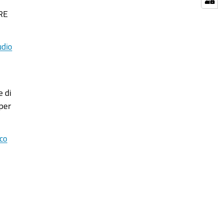
IRE
udio
e di
per
co