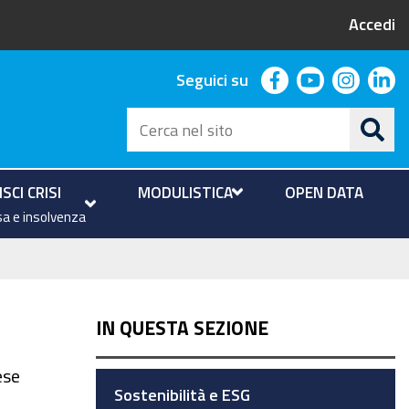
Accedi
facebook
youtube
instag
li
Seguici su
Cerca
nel
sito
SCI CRISI
MODULISTICA
OPEN DATA
a e insolvenza
IN QUESTA SEZIONE
ese
Sostenibilità e ESG