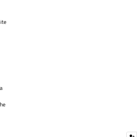
ite
za
che