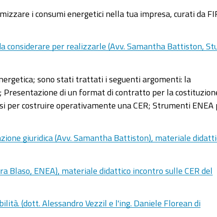
mizzare i consumi energetici nella tua impresa, curati da F
da considerare per realizzarle (Avv. Samantha Battiston, St
getica; sono stati trattati i seguenti argomenti: l
a
e; Presentazione di un format di contratto per la costituzion
ssi per costruire operativamente una CER; Strumenti ENEA 
ione giuridica (Avv. Samantha Battiston), materiale didatti
ra Blaso, ENEA), materiale didattico incontro sulle CER del
ità. (dott. Alessandro Vezzil e l'ing. Daniele Florean di