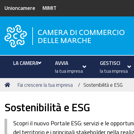
Unioncamere
MIMIT
Camera di Commercio delle M
LA CAMERA
AVVIA
GESTISCI
la tua impresa
la tua impresa
Tu
Home
Fai crescere la tua impresa
Sostenibilità e ESG
sei
qui:
Sostenibilità e ESG
Scopri il nuovo Portale ESG: servizi e le opport
del territorio e i principali stakeholder nella real