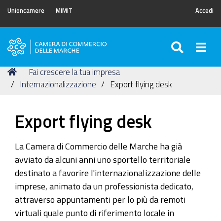
Unioncamere
MIMIT
Accedi
SEARC
Togg
Camera
di
Tu
Home
Fai crescere la tua impresa
Commercio
sei
Internazionalizzazione
Export flying desk
delle
qui:
Marche
Export flying desk
La Camera di Commercio delle Marche ha già
avviato da alcuni anni uno sportello territoriale
destinato a favorire l'internazionalizzazione delle
imprese, animato da un professionista dedicato,
attraverso appuntamenti per lo più da remoti
virtuali quale punto di riferimento locale in