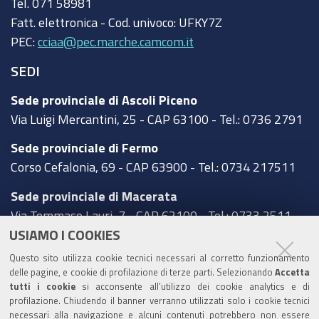
Tel.
071 58981
Fatt. elettronica - Cod. univoco:
UFKY7Z
PEC:
cciaa@pec.marche.camcom.it
SEDI
Sede provinciale di Ascoli Piceno
Via Luigi Mercantini, 25 - CAP 63100 - Tel.: 0736 2791
Sede provinciale di Fermo
Corso Cefalonia, 69 - CAP 63900 - Tel.: 0734 217511
Sede provinciale di Macerata
Via Tommaso Lauri, 7 - CAP 62100 - Tel.: 0733 2511
USIAMO I COOKIES
Sede provinciale di Pesaro Urbino
Questo sito utilizza cookie tecnici necessari al corretto funzionamento
Corso XI Settembre, 116 - CAP 61121 - Tel.: 0721
delle pagine, e cookie di profilazione di terze parti. Selezionando
Accetta
3571
tutti i cookie
si acconsente all’utilizzo dei cookie analytics e di
profilazione. Chiudendo il banner verranno utilizzati solo i cookie tecnici
TRASPARENZA
necessari alla navigazione e alcuni contenuti potrebbero non essere