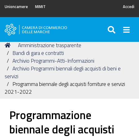
Unioncamere
MIMIT
Accedi
SEARC
Togg
Camera
di
Tu
Home
Amministrazione trasparente
Commercio
sei
Bandi di gara e contratti
delle
qui:
Archivio Programmi-Atti-Informazioni
Marche
Archivio Programmi biennali degli acquisti di beni e
servizi
Programma biennale degli acquisti forniture e servizi
2021-2022
Programmazione
biennale degli acquisti