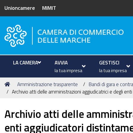
Unioncamere
MIMIT
Camera di Commercio delle M
LA CAMERA
AVVIA
GESTISCI
la tua impresa
la tua impresa
Tu
Home
Amministrazione trasparente
Bandi di gara e contra
sei
Archivio atti delle amministrazioni aggiudicatrici e degli en
qui:
Archivio atti delle amministr
enti aggiudicatori distintam