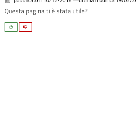
pubblicato il
10/12/2018
—
ultima modifica
19/03/2
Questa pagina ti è stata utile?
Si
No