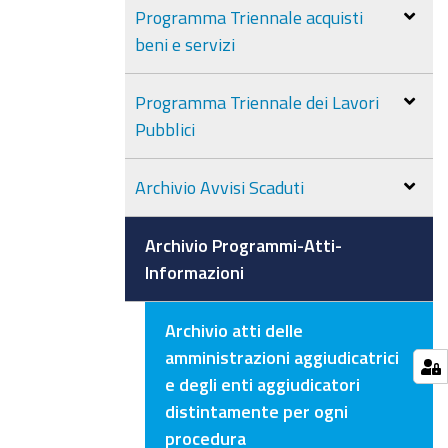
Programma Triennale acquisti
beni e servizi
Programma Triennale dei Lavori
Pubblici
Archivio Avvisi Scaduti
Archivio Programmi-Atti-
Informazioni
Archivio atti delle
amministrazioni aggiudicatrici
e degli enti aggiudicatori
distintamente per ogni
procedura