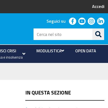
Accedi
facebook
youtube
instag
li
Seguici su
Cerca
nel
sito
SCI CRISI
MODULISTICA
OPEN DATA
a e insolvenza
IN QUESTA SEZIONE