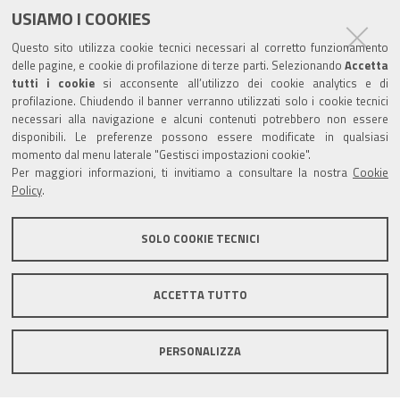
USIAMO I COOKIES
Sede provinciale di Pesaro Urbino
Questo sito utilizza cookie tecnici necessari al corretto funzionamento
Corso XI Settembre, 116 - CAP 61121 - Tel.: 0721
delle pagine, e cookie di profilazione di terze parti. Selezionando
Accetta
3571
tutti i cookie
si acconsente all’utilizzo dei cookie analytics e di
profilazione. Chiudendo il banner verranno utilizzati solo i cookie tecnici
TRASPARENZA
necessari alla navigazione e alcuni contenuti potrebbero non essere
disponibili. Le preferenze possono essere modificate in qualsiasi
Amministrazione trasparente
momento dal menu laterale "Gestisci impostazioni cookie".
Per maggiori informazioni, ti invitiamo a consultare la nostra
Cookie
Statistiche Web del sito (fonte Web Analytics Italia)
Policy
.
Contatti
SOLO COOKIE TECNICI
Mappa del sito
Privacy policy
Note legali
ACCETTA TUTTO
Accessibilità
Dichiarazione di accessibilità
Area riservata
PERSONALIZZA
Statistiche Web del sito (fonte Web Analytics Italia)