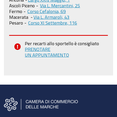
Ascoli Piceno
-
Via L. Mercantini, 25
Fermo
-
Corso Cefalonia, 69
Macerata
-
Via L. Armaroli, 43
Pesaro
-
Corso XI Settembre, 116
Per recarti allo sportello è consigliato
PRENOTARE
UN APPUNTAMENTO