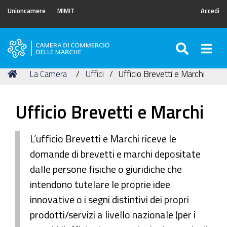
Unioncamere
MIMIT
Accedi
SEARC
Togg
Camera
di
Tu
Home
La Camera
Uffici
Ufficio Brevetti e Marchi
Commercio
sei
delle
qui:
Marche
Ufficio Brevetti e Marchi
L’ufficio Brevetti e Marchi riceve le
domande di brevetti e marchi depositate
dalle persone fisiche o giuridiche che
intendono tutelare le proprie idee
innovative o i segni distintivi dei propri
prodotti/servizi a livello nazionale (per i