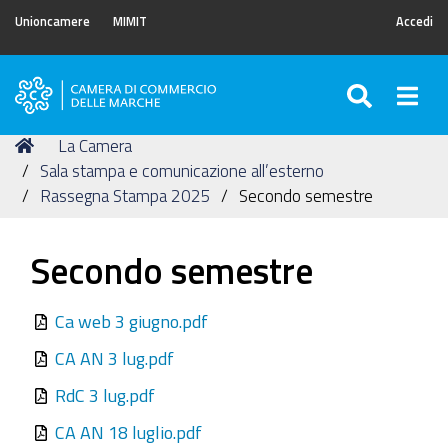
Unioncamere
MIMIT
Accedi
SEARC
Togg
Camera
di
Tu
Home
La Camera
Commercio
sei
Sala stampa e comunicazione all’esterno
delle
qui:
Rassegna Stampa 2025
Secondo semestre
Marche
Secondo semestre
Ca web 3 giugno.pdf
CA AN 3 lug.pdf
RdC 3 lug.pdf
CA AN 18 luglio.pdf