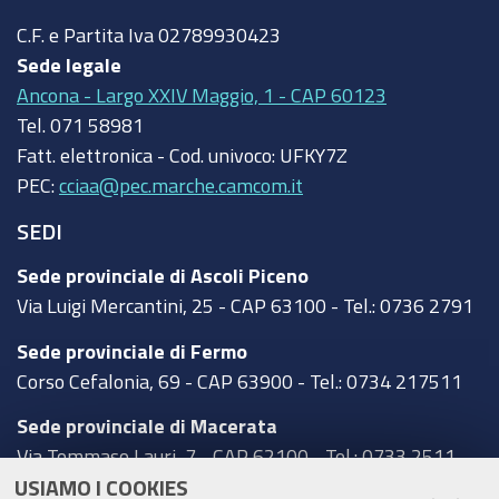
C.F. e Partita Iva
02789930423
Sede legale
Ancona - Largo XXIV Maggio, 1 - CAP 60123
Tel.
071 58981
Fatt. elettronica - Cod. univoco:
UFKY7Z
PEC:
cciaa@pec.marche.camcom.it
SEDI
Sede provinciale di Ascoli Piceno
Via Luigi Mercantini, 25 - CAP 63100 - Tel.: 0736 2791
Sede provinciale di Fermo
Corso Cefalonia, 69 - CAP 63900 - Tel.: 0734 217511
Sede provinciale di Macerata
Via Tommaso Lauri, 7 - CAP 62100 - Tel.: 0733 2511
USIAMO I COOKIES