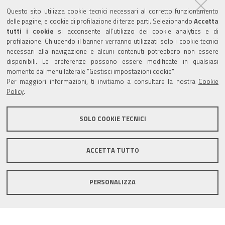
Sede provinciale di Pesaro Urbino
Questo sito utilizza cookie tecnici necessari al corretto funzionamento
Corso XI Settembre, 116 - CAP 61121 - Tel.: 0721
delle pagine, e cookie di profilazione di terze parti. Selezionando
Accetta
3571
tutti i cookie
si acconsente all’utilizzo dei cookie analytics e di
profilazione. Chiudendo il banner verranno utilizzati solo i cookie tecnici
TRASPARENZA
necessari alla navigazione e alcuni contenuti potrebbero non essere
disponibili. Le preferenze possono essere modificate in qualsiasi
Amministrazione trasparente
momento dal menu laterale "Gestisci impostazioni cookie".
Per maggiori informazioni, ti invitiamo a consultare la nostra
Cookie
Statistiche Web del sito (fonte Web Analytics Italia)
Policy
.
Contatti
SOLO COOKIE TECNICI
Mappa del sito
Privacy policy
Note legali
ACCETTA TUTTO
Accessibilità
Dichiarazione di accessibilità
Area riservata
PERSONALIZZA
Statistiche Web del sito (fonte Web Analytics Italia)