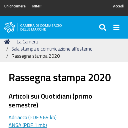
Unioncamere
MIMIT
Accedi
SEARC
Togg
Camera
di
Tu
Home
La Camera
Commercio
sei
Sala stampa e comunicazione all’esterno
delle
qui:
Rassegna stampa 2020
Marche
Rassegna stampa 2020
Articoli sui Quotidiani (primo
semestre)
Adriaeco (PDF 569 kb)
ANSA (PDF 1 mb)