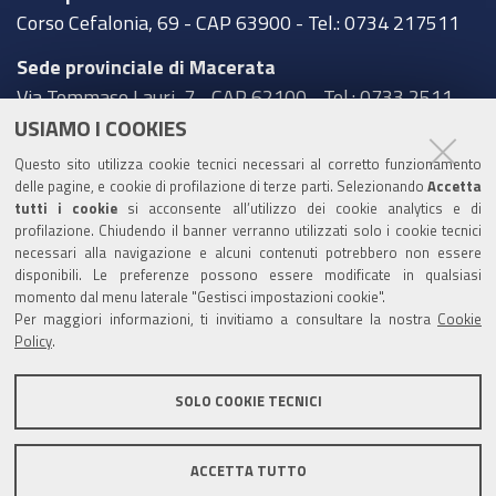
Corso Cefalonia, 69 - CAP 63900 - Tel.: 0734 217511
Sede provinciale di Macerata
Via Tommaso Lauri, 7 - CAP 62100 - Tel.: 0733 2511
USIAMO I COOKIES
Sede provinciale di Pesaro Urbino
Questo sito utilizza cookie tecnici necessari al corretto funzionamento
Corso XI Settembre, 116 - CAP 61121 - Tel.: 0721
delle pagine, e cookie di profilazione di terze parti. Selezionando
Accetta
3571
tutti i cookie
si acconsente all’utilizzo dei cookie analytics e di
profilazione. Chiudendo il banner verranno utilizzati solo i cookie tecnici
TRASPARENZA
necessari alla navigazione e alcuni contenuti potrebbero non essere
disponibili. Le preferenze possono essere modificate in qualsiasi
Amministrazione trasparente
momento dal menu laterale "Gestisci impostazioni cookie".
Per maggiori informazioni, ti invitiamo a consultare la nostra
Cookie
Statistiche Web del sito (fonte Web Analytics Italia)
Policy
.
Contatti
SOLO COOKIE TECNICI
Mappa del sito
Privacy policy
Note legali
ACCETTA TUTTO
Accessibilità
Dichiarazione di accessibilità