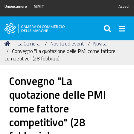
Unioncamere
MIMIT
Accedi
SEARC
Togg
Camera
di
Tu
Home
La Camera
Novità ed eventi
Novità
Commercio
sei
Convegno "La quotazione delle PMI come fattore
delle
qui:
competitivo" (28 febbraio)
Marche
Convegno "La
quotazione delle PMI
come fattore
competitivo" (28