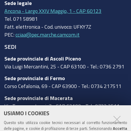
Sede legale
Ancona - Largo XXIV Maggio, 1 - CAP 60123
Tel.
071 58981
Fatt. elettronica - Cod. univoco:
UFKY7Z
PEC:
cciaa@pec.marche.camcom.it
SEDI
Sede provinciale di Ascoli Piceno
Via Luigi Mercantini, 25 - CAP 63100 - Tel.: 0736 2791
Sede provinciale di Fermo
Corso Cefalonia, 69 - CAP 63900 - Tel.: 0734 217511
Sede provinciale di Macerata
Via Tommaso Lauri, 7 - CAP 62100 - Tel.: 0733 2511
USIAMO I COOKIES
Sede provinciale di Pesaro Urbino
Questo sito utilizza cookie tecnici necessari al corretto funzionamento
Corso XI Settembre, 116 - CAP 61121 - Tel.: 0721
delle pagine, e cookie di profilazione di terze parti. Selezionando
Accetta