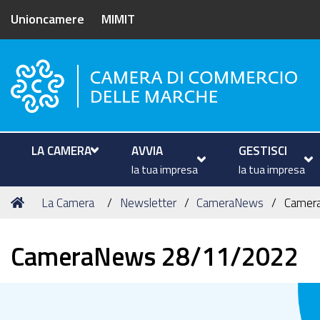
Unioncamere
MIMIT
Camera di Commercio delle M
LA CAMERA
AVVIA
GESTISCI
la tua impresa
la tua impresa
Tu
Home
La Camera
Newsletter
CameraNews
Camer
sei
qui:
CameraNews 28/11/2022