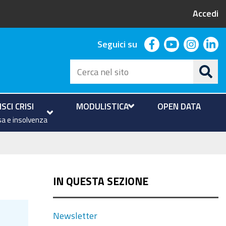
Accedi
facebook
youtube
instag
li
Seguici su
Cerca
nel
sito
SCI CRISI
MODULISTICA
OPEN DATA
a e insolvenza
IN QUESTA SEZIONE
Newsletter