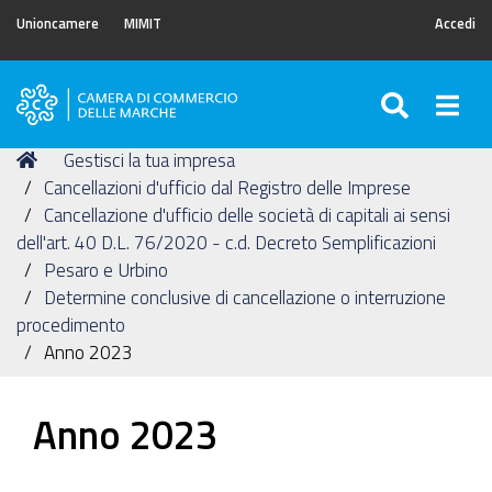
Unioncamere
MIMIT
Accedi
SEARC
Togg
Camera
di
Tu
Home
Gestisci la tua impresa
Commercio
sei
Cancellazioni d'ufficio dal Registro delle Imprese
delle
qui:
Cancellazione d'ufficio delle società di capitali ai sensi
Marche
dell'art. 40 D.L. 76/2020 - c.d. Decreto Semplificazioni
Pesaro e Urbino
Determine conclusive di cancellazione o interruzione
procedimento
Anno 2023
Anno 2023