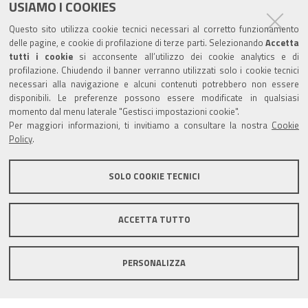
USIAMO I COOKIES
Sede provinciale di Pesaro Urbino
Questo sito utilizza cookie tecnici necessari al corretto funzionamento
Corso XI Settembre, 116 - CAP 61121 - Tel.: 0721
delle pagine, e cookie di profilazione di terze parti. Selezionando
Accetta
3571
tutti i cookie
si acconsente all’utilizzo dei cookie analytics e di
profilazione. Chiudendo il banner verranno utilizzati solo i cookie tecnici
TRASPARENZA
necessari alla navigazione e alcuni contenuti potrebbero non essere
disponibili. Le preferenze possono essere modificate in qualsiasi
Amministrazione trasparente
momento dal menu laterale "Gestisci impostazioni cookie".
Per maggiori informazioni, ti invitiamo a consultare la nostra
Cookie
Statistiche Web del sito (fonte Web Analytics Italia)
Policy
.
Contatti
SOLO COOKIE TECNICI
Mappa del sito
Privacy policy
Note legali
ACCETTA TUTTO
Accessibilità
Dichiarazione di accessibilità
Area riservata
PERSONALIZZA
Statistiche Web del sito (fonte Web Analytics Italia)