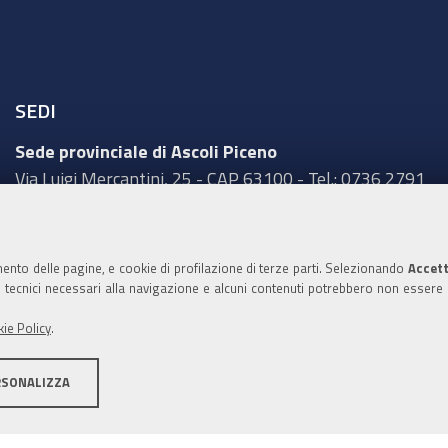
SEDI
Sede provinciale di Ascoli Piceno
Via Luigi Mercantini, 25 - CAP 63100 - Tel.: 0736 2791
Sede provinciale di Fermo
Corso Cefalonia, 69 - CAP 63900 - Tel.: 0734 217511
mento delle pagine, e cookie di profilazione di terze parti. Selezionando
Accett
Sede provinciale di Macerata
ie tecnici necessari alla navigazione e alcuni contenuti potrebbero non essere
Via Tommaso Lauri, 7 - CAP 62100 - Tel.: 0733 2511
ie Policy
.
Sede provinciale di Pesaro Urbino
Corso XI Settembre, 116 - CAP 61121 - Tel.: 0721
RSONALIZZA
3571