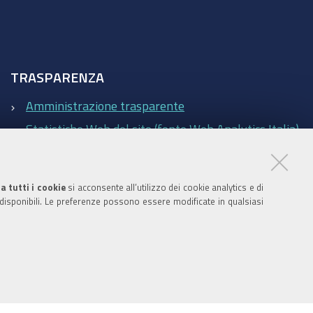
TRASPARENZA
Amministrazione trasparente
Statistiche Web del sito (fonte Web Analytics Italia)
Contatti
a tutti i cookie
si acconsente all’utilizzo dei cookie analytics e di
 disponibili. Le preferenze possono essere modificate in qualsiasi