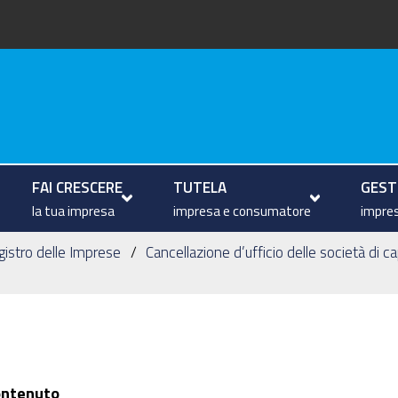
arche
FAI CRESCERE
TUTELA
GESTI
la tua impresa
impresa e consumatore
impres
egistro delle Imprese
Cancellazione d’ufficio delle società di cap
ontenuto