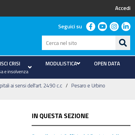
Accedi
facebook
youtube
instag
li
Seguici su
Cerca
nel
sito
SCI CRISI
MODULISTICA
OPEN DATA
a e insolvenza
itali ai sensi dell'art. 2490 c.c
Pesaro e Urbino
IN QUESTA SEZIONE