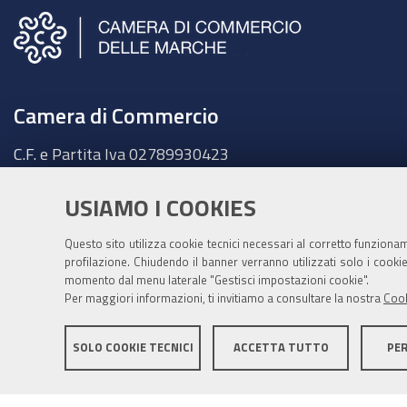
Camera di Commercio
C.F. e Partita Iva
02789930423
Sede legale
Ancona - Largo XXIV Maggio, 1 - CAP 60123
USIAMO I COOKIES
Tel.
071 58981
Questo sito utilizza cookie tecnici necessari al corretto funziona
Fatt. elettronica - Cod. univoco:
UFKY7Z
profilazione. Chiudendo il banner verranno utilizzati solo i cook
PEC:
cciaa@pec.marche.camcom.it
momento dal menu laterale "Gestisci impostazioni cookie".
Per maggiori informazioni, ti invitiamo a consultare la nostra
Cook
SOLO COOKIE TECNICI
ACCETTA TUTTO
PE