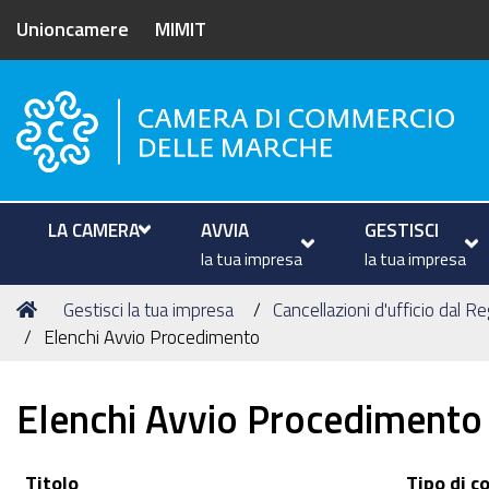
Unioncamere
MIMIT
Camera di Commercio delle M
LA CAMERA
AVVIA
GESTISCI
la tua impresa
la tua impresa
Tu
Home
Gestisci la tua impresa
Cancellazioni d'ufficio dal R
sei
Elenchi Avvio Procedimento
qui:
Elenchi Avvio Procedimento
Titolo
Tipo di c