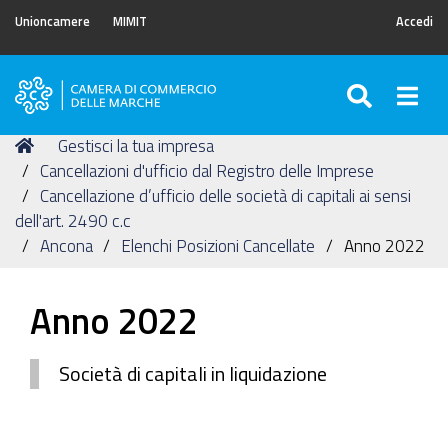
Unioncamere
MIMIT
Accedi
SEARC
Togg
Camera
di
Tu
Home
Gestisci la tua impresa
Commercio
sei
Cancellazioni d'ufficio dal Registro delle Imprese
delle
qui:
Cancellazione d’ufficio delle società di capitali ai sensi
Marche
dell'art. 2490 c.c
Ancona
Elenchi Posizioni Cancellate
Anno 2022
Anno 2022
Società di capitali in liquidazione