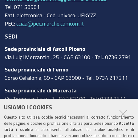
Tel.
071 58981
Fatt. elettronica - Cod. univoco:
UFKY7Z
PEC:
cciaa@pec.marche.camcom.it
SEDI
Sede provinciale di Ascoli Piceno
Via Luigi Mercantini, 25 - CAP 63100 - Tel.: 0736 2791
Sede provinciale di Fermo
Corso Cefalonia, 69 - CAP 63900 - Tel.: 0734 217511
Sede provinciale di Macerata
Via Tommaso Lauri, 7 - CAP 62100 - Tel.: 0733 2511
USIAMO I COOKIES
Sede provinciale di Pesaro Urbino
Questo sito utilizza cookie tecnici necessari al corretto funzionamento
Corso XI Settembre, 116 - CAP 61121 - Tel.: 0721
delle pagine, e cookie di profilazione di terze parti. Selezionando
Accetta
3571
tutti i cookie
si acconsente all’utilizzo dei cookie analytics e di
profilazione. Chiudendo il banner verranno utilizzati solo i cookie tecnici