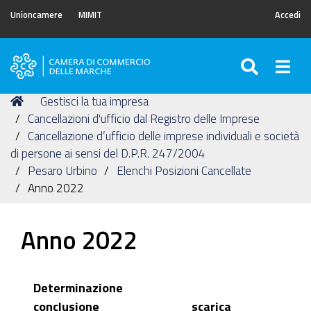
Unioncamere
MIMIT
Accedi
SEARC
Togg
Camera
di
Tu
Home
Gestisci la tua impresa
Commercio
sei
Cancellazioni d'ufficio dal Registro delle Imprese
delle
qui:
Cancellazione d’ufficio delle imprese individuali e società
Marche
di persone ai sensi del D.P.R. 247/2004
Pesaro Urbino
Elenchi Posizioni Cancellate
Anno 2022
Anno 2022
Determinazione
conclusione
scarica