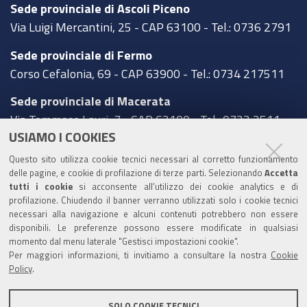
Sede provinciale di Ascoli Piceno
Via Luigi Mercantini, 25 - CAP 63100 - Tel.: 0736 2791
Sede provinciale di Fermo
Corso Cefalonia, 69 - CAP 63900 - Tel.: 0734 217511
Sede provinciale di Macerata
Via Tommaso Lauri, 7 - CAP 62100 - Tel.: 0733 2511
USIAMO I COOKIES
Sede provinciale di Pesaro Urbino
Questo sito utilizza cookie tecnici necessari al corretto funzionamento
Corso XI Settembre, 116 - CAP 61121 - Tel.: 0721
delle pagine, e cookie di profilazione di terze parti. Selezionando
Accetta
3571
tutti i cookie
si acconsente all’utilizzo dei cookie analytics e di
profilazione. Chiudendo il banner verranno utilizzati solo i cookie tecnici
TRASPARENZA
necessari alla navigazione e alcuni contenuti potrebbero non essere
disponibili. Le preferenze possono essere modificate in qualsiasi
Amministrazione trasparente
momento dal menu laterale "Gestisci impostazioni cookie".
Per maggiori informazioni, ti invitiamo a consultare la nostra
Cookie
Statistiche Web del sito (fonte Web Analytics Italia)
Policy
.
Contatti
SOLO COOKIE TECNICI