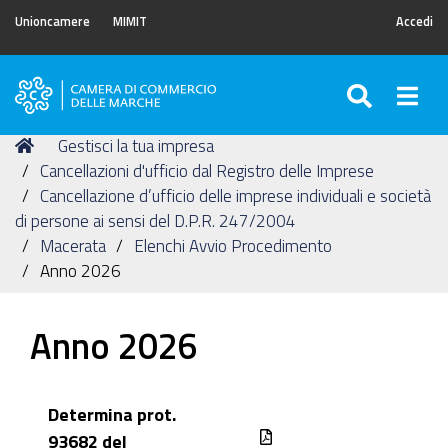
Unioncamere
MIMIT
Accedi
SEARC
Togg
Camera
di
Tu
Home
Gestisci la tua impresa
Commercio
sei
Cancellazioni d'ufficio dal Registro delle Imprese
delle
qui:
Cancellazione d’ufficio delle imprese individuali e società
Marche
di persone ai sensi del D.P.R. 247/2004
Macerata
Elenchi Avvio Procedimento
Anno 2026
Anno 2026
Determina prot.
93682 del