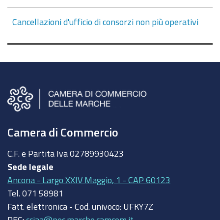
Cancellazioni d'ufficio di consorzi non più operativi
Camera di Commercio
C.F. e Partita Iva
02789930423
Sede legale
Ancona - Largo XXIV Maggio, 1 - CAP 60123
Tel.
071 58981
Fatt. elettronica - Cod. univoco:
UFKY7Z
PEC:
cciaa@pec.marche.camcom.it